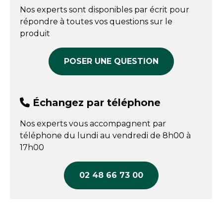
Prix public affiché
ventilation parfaite du froid dans les comptoirs
Nos experts sont disponibles par écrit pour
réfrigérés, préservant ainsi leur fraîcheur et leur
665,00 € HT
répondre à toutes vos questions sur le
qualité.
COMPARER
produit
POSER UNE QUESTION
Échangez par téléphone
Nos experts vous accompagnent par
téléphone du lundi au vendredi de 8h00 à
17h00
02 48 66 73 00