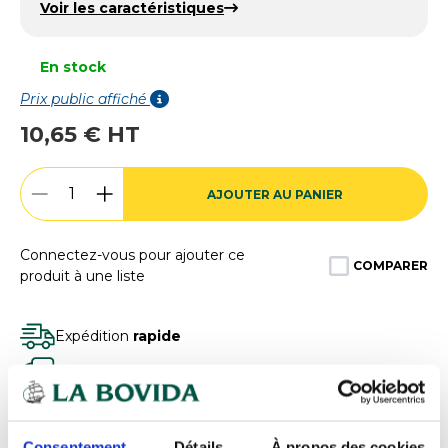
Voir les caractéristiques
En stock
Prix public affiché
10,65 € HT
AJOUTER AU PANIER
Connectez-vous pour ajouter ce
COMPARER
produit à une liste
Expédition
rapide
Des experts
à votre écoute
Paiement
100% sécurisé
Devis
gratuits
Consentement
Détails
À propos des cookies