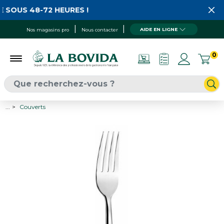
 SOUS 48-72 HEURES !
AIDE EN LIGNE
Nos magasins pro
Nous contacter
0
...
Couverts