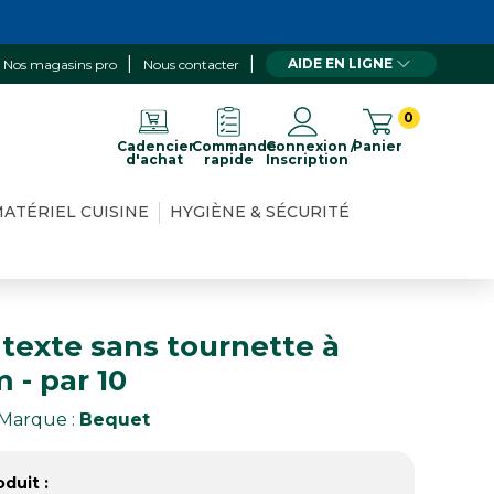
AIDE EN LIGNE
Nos magasins pro
Nous contacter
0
Cadencier
Commande
Connexion /
Panier
d'achat
rapide
Inscription
ATÉRIEL CUISINE
HYGIÈNE & SÉCURITÉ
 texte sans tournette à
m - par 10
Marque :
Bequet
duit :