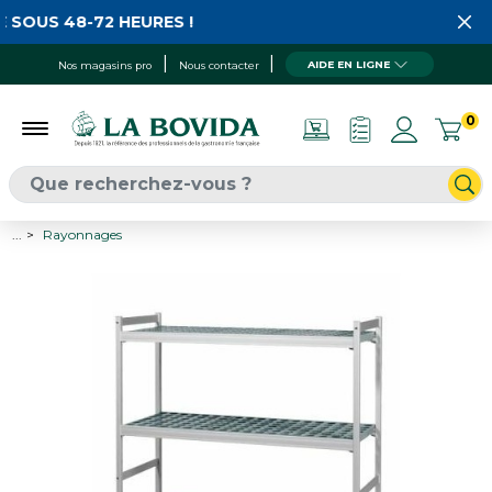
 SOUS 48-72 HEURES !
AIDE EN LIGNE
Nos magasins pro
Nous contacter
0
...
Rayonnages