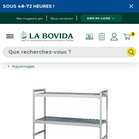
 SOUS 48-72 HEURES !
AIDE EN LIGNE
Nos magasins pro
Nous contacter
0
...
Rayonnages