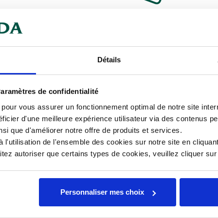
chargeables
açant au centre de l'attention avec
Détails
Car
e en valeur vos produits.
aramètres de confidentialité
Hau
à long terme, résistant aux chocs
s pour vous assurer un fonctionnement optimal de notre site inte
Lar
ficier d'une meilleure expérience utilisateur via des contenus p
nsi que d'améliorer notre offre de produits et services.
Lon
l'utilisation de l'ensemble des cookies sur notre site en cliquant
ez autoriser que certains types de cookies, veuillez cliquer su
Mat
Personnaliser mes choix