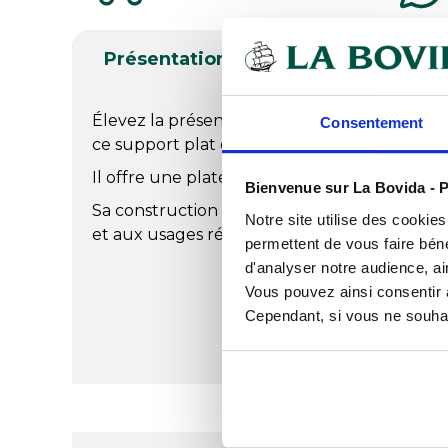
Présentation
Documents télé
Élevez la présentation de vos plats en les pl
Consentement
ce support plat en acier inoxydable.
Il offre une plateforme élégante pour mettr
Bienvenue sur La Bovida - P
Sa construction solide assure une durabilité 
Notre site utilise des cookie
et aux usages répétés.
permettent de vous faire béné
d'analyser notre audience, ai
Vous pouvez ainsi consentir à 
Cependant, si vous ne souhait