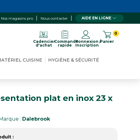
AIDE EN LIGNE
Nos magasins pro
Nous contacter
0
Cadencier
Commande
Connexion /
Panier
d'achat
rapide
Inscription
ATÉRIEL CUISINE
HYGIÈNE & SÉCURITÉ
sentation plat en inox 23 x
Marque :
Dalebrook
duit :