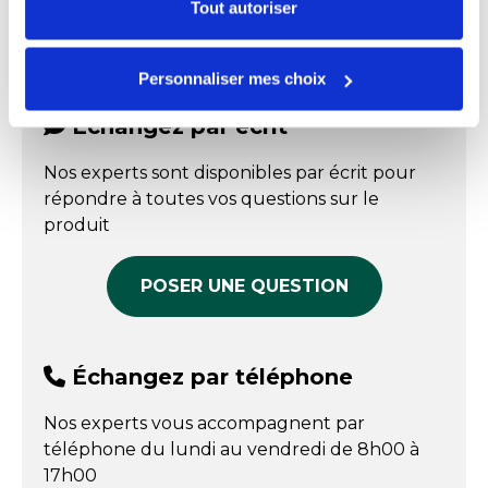
certains types de cookies, veuillez cliquer sur
Tout autoriser
Matière
PET
FPP_0109163099.PDF
"Personnaliser mes choix".
Couvercle plastique
Température maxi
60 °C
pour plat octogonal
Personnaliser mes choix
460 x 300 mm - par 50
Température mini
-20 °C
Référence : 0100291026
Échangez par écrit
En stock
Nos experts sont disponibles par écrit pour
Prix public affiché
répondre à toutes vos questions sur le
72,55 € HT
produit
COMPARER
POSER UNE QUESTION
Échangez par téléphone
Nos experts vous accompagnent par
téléphone du lundi au vendredi de 8h00 à
17h00