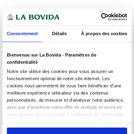
Expédition
rapide
Des experts
à votre écoute
Consentement
Détails
À propos des cookies
Paiement
100% sécurisé
Devis
gratuits
Bienvenue sur La Bovida - Paramètres de
confidentialité
Présentation
Notre site utilise des cookies pour vous assurer un
Le plateau convient aux applications froides.
fonctionnement optimal de notre site internet. Les
cookies nous permettent de vous faire bénéficier d'une
Le PET étant un matériau léger, le transport et la
Caractéristiques
manipulation du plateau sont aisés.
meilleure expérience utilisateur via des contenus
personnalisés, de mesurer et d'analyser notre audience,
Idéal pour les traiteurs.
Conditionnement
Carton de 50
ainsi que d'améliorer notre offre de produits et services.
Produits complémentaires
Largeur
30 cm
Vous pouvez ainsi consentir à l'utilisation de l'ensemble
Couvercle vendu séparément
Retrouvez le couvercle vendu
des cookies sur notre site en cliquant sur "Tout
Longueur
46 cm
TOP
séparément dans l'onglet produits
autoriser". Cependant, si vous ne souhaitez autoriser que
VENTE
Documents téléchargeables
complémentaires