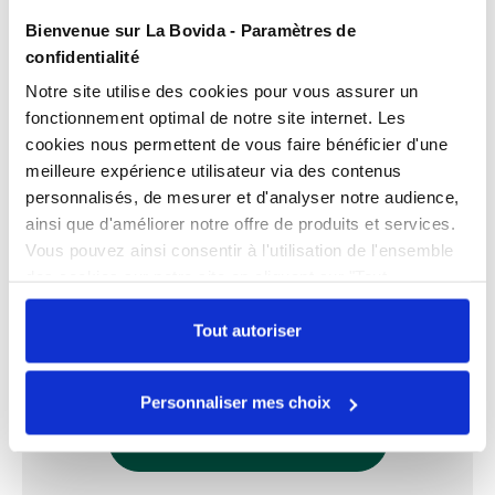
Bienvenue sur La Bovida - Paramètres de
confidentialité
Caractéristiques
Notre site utilise des cookies pour vous assurer un
Hauteur
3 cm
fonctionnement optimal de notre site internet. Les
cookies nous permettent de vous faire bénéficier d'une
Documents téléchargeables
Largeur
3.5 cm
meilleure expérience utilisateur via des contenus
FPP_0109433785.PDF
personnalisés, de mesurer et d'analyser notre audience,
Longueur
32.5 cm
ainsi que d'améliorer notre offre de produits et services.
Vous pouvez ainsi consentir à l'utilisation de l'ensemble
Échangez par écrit
des cookies sur notre site en cliquant sur "Tout
autoriser". Cependant, si vous ne souhaitez autoriser que
Nos experts sont disponibles par écrit pour
certains types de cookies, veuillez cliquer sur
Tout autoriser
répondre à toutes vos questions sur le
"Personnaliser mes choix".
produit
Personnaliser mes choix
POSER UNE QUESTION