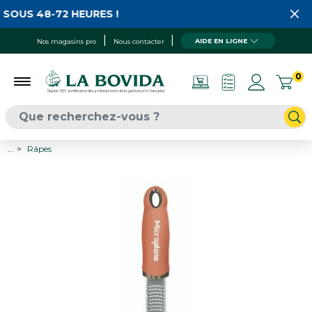
SOUS 48-72 HEURES !
AIDE EN LIGNE
Nos magasins pro
Nous contacter
0
...
Râpes