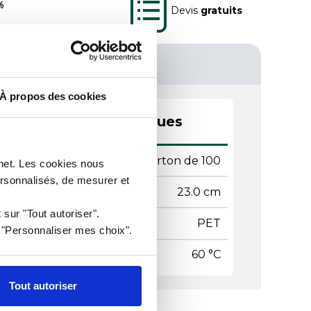
%
Devis
gratuits
À propos des cookies
actéristiques techniques
ditionnement
Carton de 100
rnet. Les cookies nous
ersonnalisés, de mesurer et
mètre
23.0 cm
 sur "Tout autoriser".
ière
PET
r "Personnaliser mes choix".
pérature maxi
60 °C
Tout autoriser