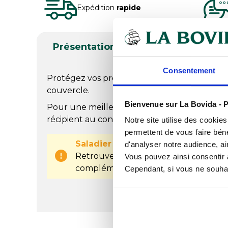
Expédition
rapide
Présentation
Produits complé
Consentement
Protégez vos préparations solides ou liquides
couvercle.
Bienvenue sur La Bovida - P
Pour une meilleure conservation, il est possi
récipient au congélateur ou au réfrigérateur
Notre site utilise des cookie
permettent de vous faire béné
Saladier vendu séparément
d'analyser notre audience, ai
Retrouvez le saladier vendu séparém
Vous pouvez ainsi consentir à 
complémentaires
Cependant, si vous ne souhait