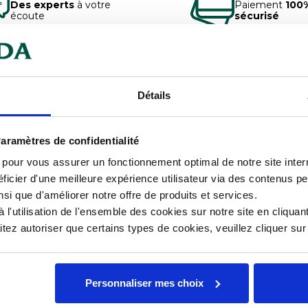
Des experts
à votre
Paiement
100
écoute
sécurisé
mentaires
Documents téléchargeables
Détails
 lors des transports grâce à ce
Car
aramètres de confidentialité
ble de le placer avec le
Con
.
s pour vous assurer un fonctionnement optimal de notre site inte
ficier d'une meilleure expérience utilisateur via des contenus p
Dia
nsi que d'améliorer notre offre de produits et services.
ent dans l'onglet produits
l'utilisation de l'ensemble des cookies sur notre site en cliquant
Mat
ez autoriser que certains types de cookies, veuillez cliquer su
Tem
Personnaliser mes choix