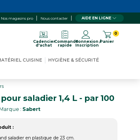
AIDE EN LIGNE
Nos magasins pro
Nous contacter
0
Cadencier
Commande
Connexion /
Panier
d'achat
rapide
Inscription
ATÉRIEL CUISINE
HYGIÈNE & SÉCURITÉ
rs
our saladier 1,4 L - par 100
Marque :
Sabert
duit :
nd saladier en plastique de 23 cm.