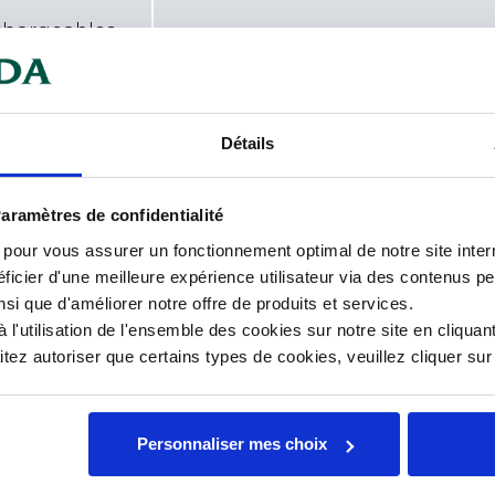
chargeables
 de ce poivre moulu est une
Car
Détails
 à l'ail, boudin noir, sauce au vin
Con
aramètres de confidentialité
Cou
s pour vous assurer un fonctionnement optimal de notre site inte
ficier d'une meilleure expérience utilisateur via des contenus p
Fonc
nsi que d'améliorer notre offre de produits et services.
l'utilisation de l'ensemble des cookies sur notre site en cliquant
Gara
ez autoriser que certains types de cookies, veuillez cliquer su
Poi
Personnaliser mes choix