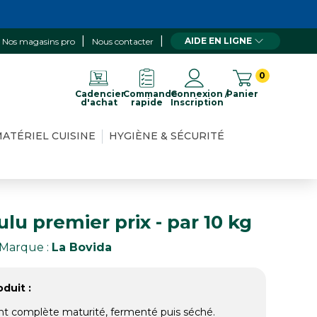
AIDE EN LIGNE
Nos magasins pro
Nous contacter
0
Cadencier
Commande
Connexion /
Panier
d'achat
rapide
Inscription
ATÉRIEL CUISINE
HYGIÈNE & SÉCURITÉ
lu premier prix - par 10 kg
Marque :
La Bovida
duit :
nt complète maturité, fermenté puis séché.