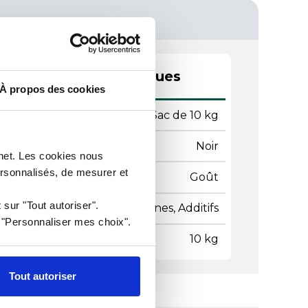
actéristiques techniques
À propos des cookies
ditionnement
Sac de 10 kg
leur
Noir
rnet. Les cookies nous
ersonnalisés, de mesurer et
tionnalités
Goût
 sur "Tout autoriser".
nti sans
Allergènes, Additifs
r "Personnaliser mes choix".
ds
10 kg
Tout autoriser