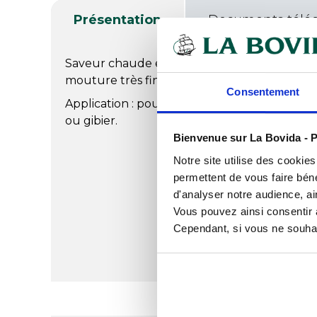
Présentation
Documents télé
Saveur chaude et piquante. La particularité
mouture très fine sans marquant.
Consentement
Application : pour charcuterie cuite, saucisson
ou gibier.
Bienvenue sur La Bovida - P
Notre site utilise des cookie
permettent de vous faire béné
d'analyser notre audience, ai
Vous pouvez ainsi consentir à 
Cependant, si vous ne souhait