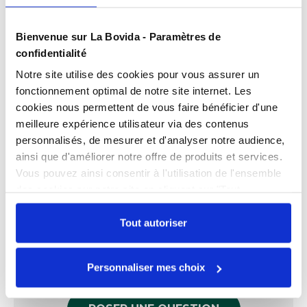
Présentation
Bienvenue sur La Bovida - Paramètres de
Bolduc chocolat
(7 mm x 500 m)
confidentialité
Polypropylène chocolat.
Notre site utilise des cookies pour vous assurer un
Caractéristiques
Idéal pour la réalisation des emballages cadeaux.
fonctionnement optimal de notre site internet. Les
Couleur
Marron
cookies nous permettent de vous faire bénéficier d'une
Fabriqué en France.
meilleure expérience utilisateur via des contenus
Documents téléchargeables
Plusieurs coloris disponible.
Matière
Polypropylène
personnalisés, de mesurer et d'analyser notre audience,
FPP_0109308965.PDF
ainsi que d'améliorer notre offre de produits et services.
Vous pouvez ainsi consentir à l'utilisation de l'ensemble
des cookies sur notre site en cliquant sur "Tout
autoriser". Cependant, si vous ne souhaitez autoriser que
Échangez par écrit
certains types de cookies, veuillez cliquer sur
Tout autoriser
Nos experts sont disponibles par écrit pour
"Personnaliser mes choix".
répondre à toutes vos questions sur le
Personnaliser mes choix
produit