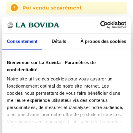
Pot vendu séparément
Expédition
rapide
Des experts
à votre écoute
Consentement
Détails
À propos des cookies
Paiement
100% sécurisé
Devis
gratuits
Bienvenue sur La Bovida - Paramètres de
confidentialité
Notre site utilise des cookies pour vous assurer un
Présentation
fonctionnement optimal de notre site internet. Les
Prolongez la durée de conservation de vos sauces
cookies nous permettent de vous faire bénéficier d'une
et autres liquides grâce à ce couvercle hermétique
meilleure expérience utilisateur via des contenus
et transparent pour pot à sauce de 3,7 cl de la
Caractéristiques
personnalisés, de mesurer et d'analyser notre audience,
référence 0109432929.
ainsi que d'améliorer notre offre de produits et services.
Conditionnement
Sachet de 125
Celui-ci offre une multitude d'avantages :
Vous pouvez ainsi consentir à l'utilisation de l'ensemble
Produits complémentaires
des cookies sur notre site en cliquant sur "Tout
Matière
APET
Conservation optimale
: