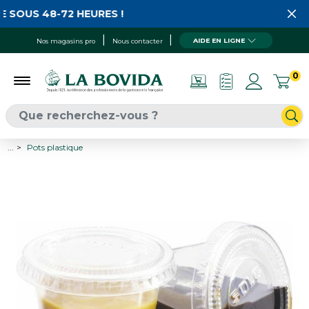
 SOUS 48-72 HEURES !
AIDE EN LIGNE
Nos magasins pro
Nous contacter
0
...
Pots plastique