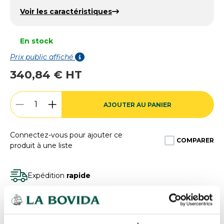
Voir les caractéristiques
En stock
Prix public affiché
340,84 € HT
AJOUTER AU PANIER
Connectez-vous pour ajouter ce
COMPARER
produit à une liste
Expédition
rapide
Des experts
à votre écoute
Paiement
100% sécurisé