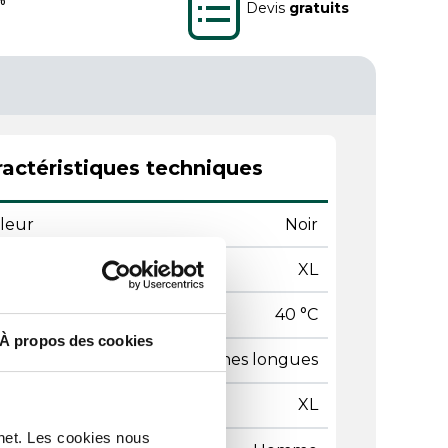
Devis
gratuits
actéristiques techniques
leur
Noir
le
XL
pérature de lavage
40 °C
À propos des cookies
e de manches
Manches longues
lle de vêtements
XL
rnet. Les cookies nous