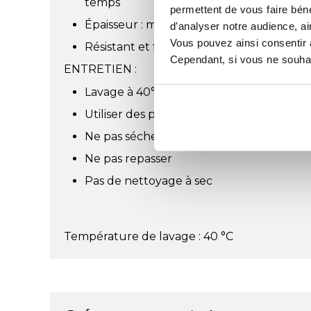
temps
permettent de vous faire béné
Épaisseur : maintient la chaleur
d'analyser notre audience, ai
Vous pouvez ainsi consentir à 
Résistant et facile d'entretien
Cependant, si vous ne souhait
ENTRETIEN :
Lavage à 40°C en machine
Utiliser des produits lessiviels sans age
Ne pas sécher en machine
Ne pas repasser
Pas de nettoyage à sec
Température de lavage : 40 °C