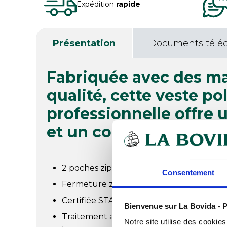
Expédition
rapide
Présentation
Documents télé
Fabriquée avec des ma
qualité, cette veste po
professionnelle offre 
et un confort excepti
2 poches zippées sur le côté
Consentement
Fermeture zippée
Certifiée STANDARD 100 by OEKO-TEX®
Bienvenue sur La Bovida - P
Traitement antiboulochage : maintient un
Notre site utilise des cookie