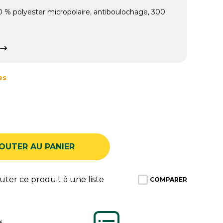
 % polyester micropolaire, antiboulochage, 300
es
OUTER AU PANIER
ter ce produit à une liste
COMPARER
%