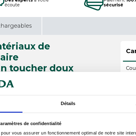
écoute
sécurisé
chargeables
tériaux de
Car
laire
un toucher doux
Cou
onnel
Tail
Tem
Détails
Typ
 N°CQ1007/8, IFTH
Tai
aramètres de confidentialité
 aspect lisse et doux dans le
s pour vous assurer un fonctionnement optimal de notre site inte