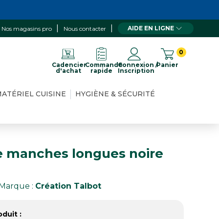
AIDE EN LIGNE
Nos magasins pro
Nous contacter
0
Cadencier
Commande
Connexion /
Panier
d'achat
rapide
Inscription
ATÉRIEL CUISINE
HYGIÈNE & SÉCURITÉ
 manches longues noire
Marque :
Création Talbot
duit :