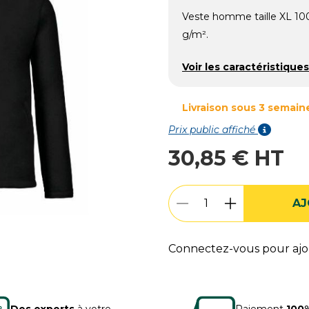
Veste homme taille XL 100
g/m².
Voir les caractéristiques
Livraison sous 3 semain
Prix public affiché
30,85 € HT
AJ
Connectez-vous pour ajou
Des experts
à votre
Paiement
100