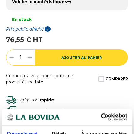
Voir les caractéristiques
En stock
Prix public affiché
76,55 € HT
AJOUTER AU PANIER
Connectez-vous pour ajouter ce
COMPARER
produit à une liste
Expédition
rapide
Des experts
à votre écoute
Paiement
100% sécurisé
Devis
gratuits
Consentement
Détails
À propos des cookies