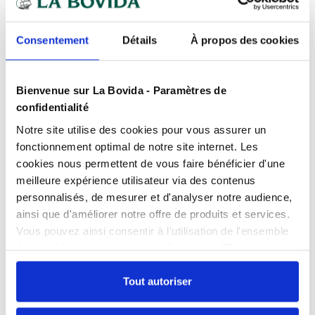
Expédition
rapide
Des experts
à votre écoute
Consentement
Détails
À propos des cookies
Paiement
100% sécurisé
Devis
gratuits
Bienvenue sur La Bovida - Paramètres de
confidentialité
Notre site utilise des cookies pour vous assurer un
Présentation
fonctionnement optimal de notre site internet. Les
Faux fond en PP armature époxy pour manne carita
cookies nous permettent de vous faire bénéficier d'une
d'une hauteur de 6,5 cm, pour un effet de masse.
meilleure expérience utilisateur via des contenus
Caractéristiques
personnalisés, de mesurer et d'analyser notre audience,
Contact alimentaire
oui
ainsi que d'améliorer notre offre de produits et services.
Vous pouvez ainsi consentir à l'utilisation de l'ensemble
Documents téléchargeables
Couleur
Marron
des cookies sur notre site en cliquant sur "Tout
FPP_0109454589.PDF
autoriser". Cependant, si vous ne souhaitez autoriser que
Hauteur
6.5 cm
certains types de cookies, veuillez cliquer sur
Tout autoriser
"Personnaliser mes choix".
Largeur
28 cm