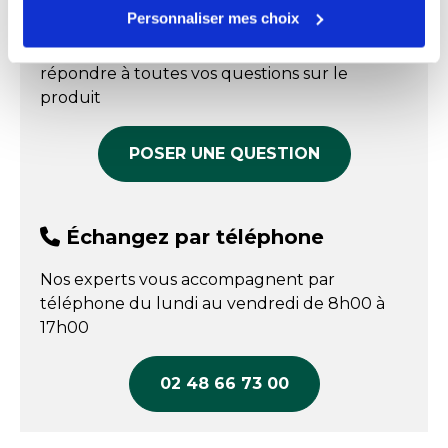
Échangez par écrit
Longueur
38 cm
Personnaliser mes choix
Nos experts sont disponibles par écrit pour
Matière
PP armature époxy
répondre à toutes vos questions sur le
produit
Poids
310 g
POSER UNE QUESTION
Échangez par téléphone
Nos experts vous accompagnent par
téléphone du lundi au vendredi de 8h00 à
17h00
02 48 66 73 00