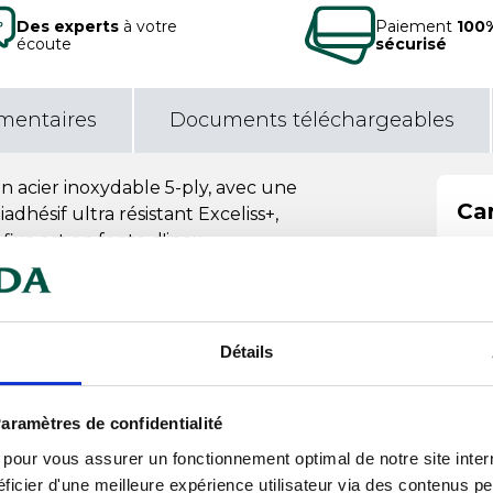
Des experts
à votre
Paiement
100
écoute
sécurisé
mentaires
Documents téléchargeables
n acier inoxydable 5-ply, avec une
Car
adhésif ultra résistant Exceliss+,
ixe est en fonte d'inox.
d'acier inoxydable 18/10 et de 3
Comp
assurent une répartition
e de cuisson, et pas seulement au
Dia
Détails
sans fond rapporté permet une
ure, facilitant ainsi la cuisson des
Hau
que de l'ustensile est idéale pour
aramètres de confidentialité
Lar
s pour vous assurer un fonctionnement optimal de notre site inte
ficier d'une meilleure expérience utilisateur via des contenus p