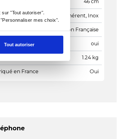
gueur
46 cm
 sur "Tout autoriser".
ière
Anti adhérent, Inox
r "Personnaliser mes choix".
gine
Fabrication Française
age lave-vaisselle
oui
Tout autoriser
ds
1.24 kg
riqué en France
Oui
léphone