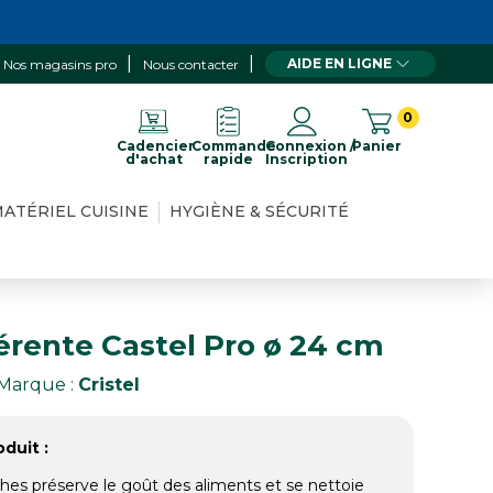
AIDE EN LIGNE
Nos magasins pro
Nous contacter
0
Cadencier
Commande
Connexion /
Panier
d'achat
rapide
Inscription
ATÉRIEL CUISINE
HYGIÈNE & SÉCURITÉ
érente Castel Pro ø 24 cm
Marque :
Cristel
duit :
hes préserve le goût des aliments et se nettoie