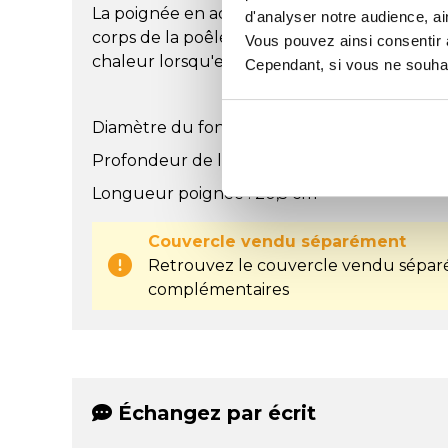
La poignée en acier inoxydable massif est a
d'analyser notre audience, ai
corps de la poêle grâce aux rivets en acier in
Vous pouvez ainsi consentir à 
chaleur lorsqu'elle est utilisée sur une pla
Cependant, si vous ne souhait
Diamètre du fond : 18 cm
Profondeur de la cuve : 4 cm
Longueur poignée : 20,5 cm
Couvercle vendu séparément
Retrouvez le couvercle vendu séparé
complémentaires
Échangez par écrit