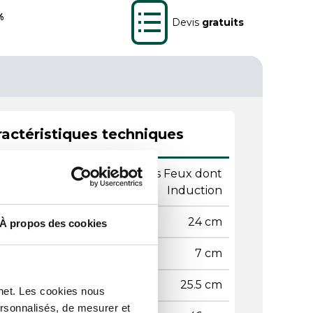
%
Devis
gratuits
actéristiques techniques
Cuisson tous Feux dont
atibilité
Induction
mètre
24 cm
À propos des cookies
teur
7 cm
geur
25.5 cm
rnet. Les cookies nous
ersonnalisés, de mesurer et