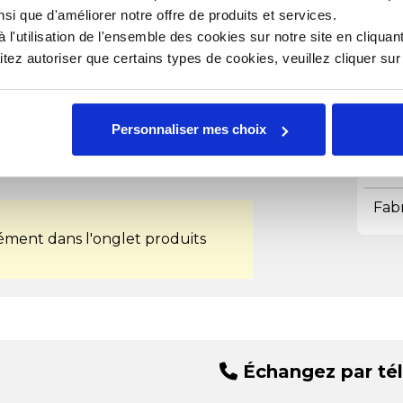
Lon
thermique et solidement fixée au
nsi que d'améliorer notre offre de produits et services.
oxydable. Elle ne retient pas la
l'utilisation de l'ensemble des cookies sur notre site en cliquant
Mat
que vitrocéramique ou à induction.
ez autoriser que certains types de cookies, veuillez cliquer su
Ori
Pass
Personnaliser mes choix
Poi
Fab
ment dans l'onglet produits
Échangez par té