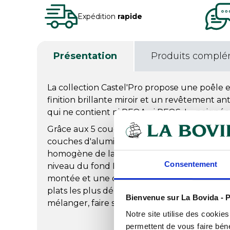
Expédition
rapide
Présentation
Produits complé
La collection Castel'Pro propose une poêle e
finition brillante miroir et un revêtement anti
qui ne contient ni PFOA ni PFOS. La poignée f
Grâce aux 5 couches superposées composées 
couches d'aluminium, les poêles Castel'Pro 
homogène de la chaleur dans tout l'ustensil
Consentement
niveau du fond Multiply. Cette conception 
montée et une descente rapide de la températ
plats les plus délicats. La forme arrondie uni
Bienvenue sur La Bovida - P
mélanger, faire sauter et cuire.
Notre site utilise des cookie
permettent de vous faire béné