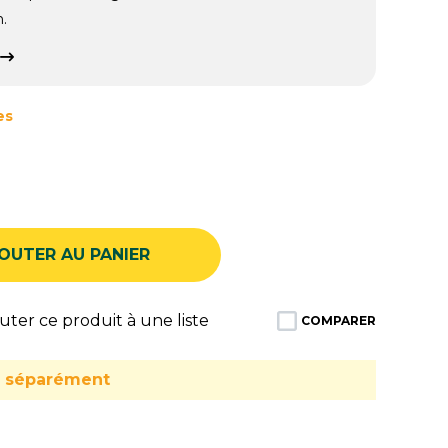
n.
es
OUTER AU PANIER
ter ce produit à une liste
COMPARER
u séparément