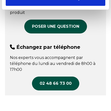
Nos experts sont disponibles par écrit pour
128,90 € HT
COMPARER
Passage lave-vaisselle
oui
répondre à toutes vos questions sur le
COMPARER
produit
Poids
645 g
Température maxi
80 °C
POSER UNE QUESTION
Nos gammes
Natura
Type d'assiettes
Plate
Échangez par téléphone
Nos experts vous accompagnent par
téléphone du lundi au vendredi de 8h00 à
17h00
02 48 66 73 00