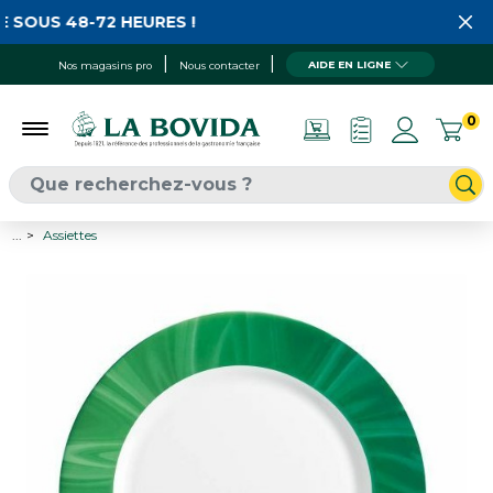
 SOUS 48-72 HEURES !
AIDE EN LIGNE
Nos magasins pro
Nous contacter
0
...
Assiettes