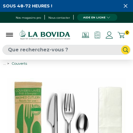
 SOUS 48-72 HEURES !
AIDE EN LIGNE
Nos magasins pro
Nous contacter
0
...
Couverts