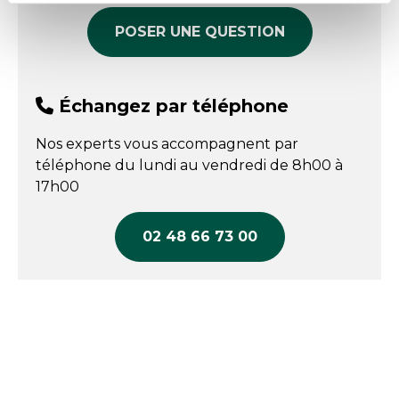
L'emballage est en kraft recyclable.
POSER UNE QUESTION
Instructions d'emploi
:
Ne pas laisser dans un environnement humide.
Échangez par téléphone
Nos experts vous accompagnent par
téléphone du lundi au vendredi de 8h00 à
17h00
02 48 66 73 00