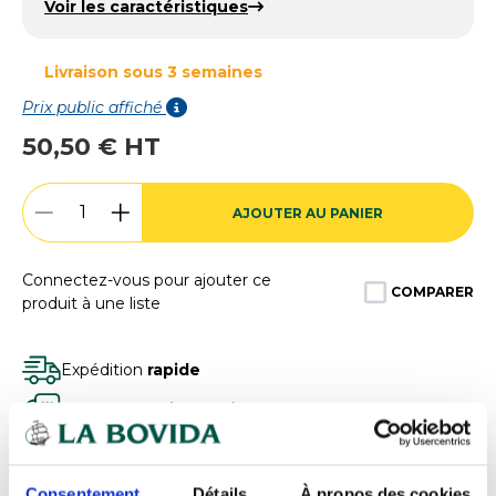
Voir les caractéristiques
Livraison sous 3 semaines
Prix public affiché
50,50 € HT
AJOUTER AU PANIER
Connectez-vous pour ajouter ce
COMPARER
produit à une liste
Expédition
rapide
Des experts
à votre écoute
Paiement
100% sécurisé
Devis
gratuits
Consentement
Détails
À propos des cookies