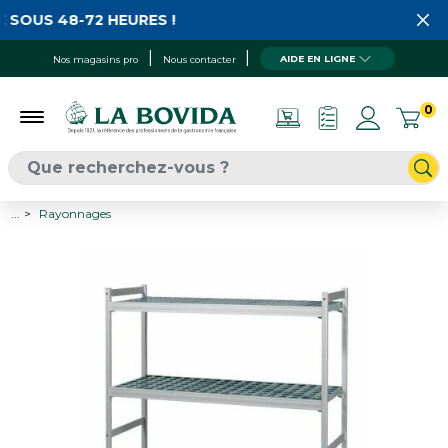
 SOUS 48-72 HEURES !
AIDE EN LIGNE
Nos magasins pro
Nous contacter
0
...
Rayonnages