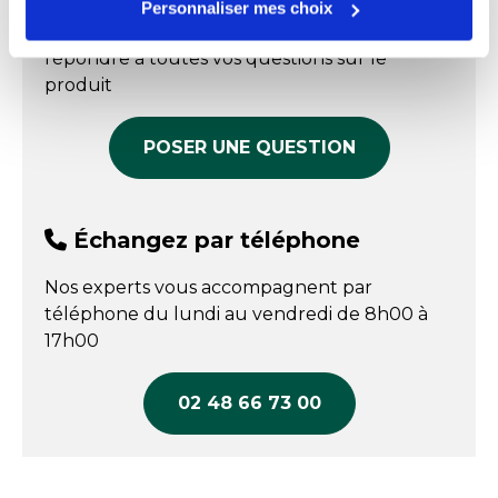
Personnaliser mes choix
Prix public affiché
53,75 € HT
Plage des températures : jusqu'à -40°C
Nos experts sont disponibles par écrit pour
Profondeur
36 cm
11,75 € HT
COMPARER
répondre à toutes vos questions sur le
COMPARER
Fabriqué en France
Oui
produit
POSER UNE QUESTION
Échangez par téléphone
Nos experts vous accompagnent par
téléphone du lundi au vendredi de 8h00 à
17h00
02 48 66 73 00