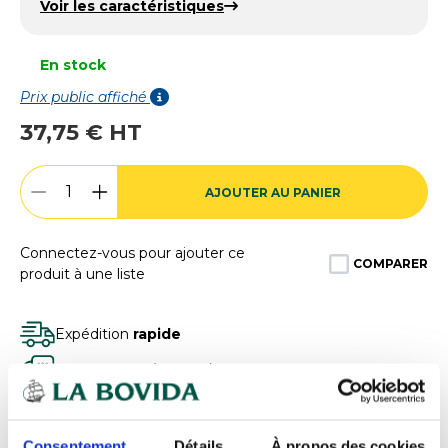
Voir les caractéristiques
En stock
Prix public affiché
37,75 € HT
AJOUTER AU PANIER
Connectez-vous pour ajouter ce
COMPARER
produit à une liste
Expédition
rapide
Des experts
à votre écoute
Paiement
100% sécurisé
Devis
gratuits
Consentement
Détails
À propos des cookies