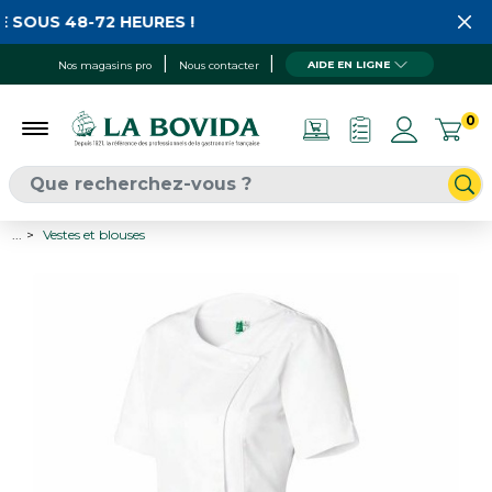
 SOUS 48-72 HEURES !
AIDE EN LIGNE
Nos magasins pro
Nous contacter
0
...
Vestes et blouses