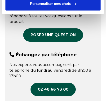
Échangez par écrit
magnétique Edikio
649,90 € HT
1 810,00 € HT
Personnaliser mes choix
COMPARER
COMPARER
Nos experts sont disponibles par écrit pour
Fixation aimantée pour une stabilité optimale
répondre à toutes vos questions sur le
Tête pivotante pour orienter l’étiquette
produit
librement
Lisibilité renforcée en vitrine et sur étagère
POSER UNE QUESTION
Mise en place rapide sans perçage ni adhésif
Support étiquette magnétique adapté aux
environnements alimentaires
Échangez par téléphone
Manipulation simple lors des changements de
prix
Nos experts vous accompagnent par
téléphone du lundi au vendredi de 8h00 à
17h00
Caractéristiques produit
02 48 66 73 00
Hauteur
: 12 cm
Diamètre de l’aimant
: 3 cm
Matière
: PC, POM et PETG