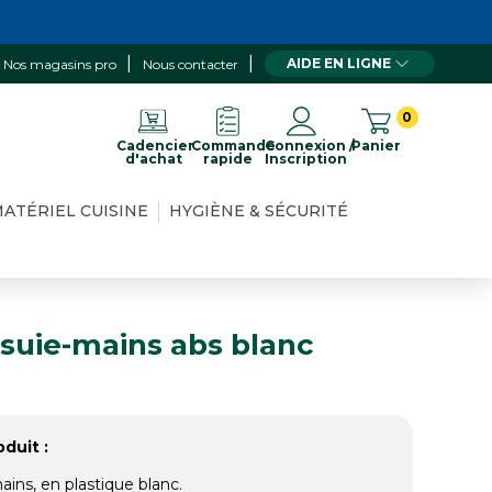
AIDE EN LIGNE
Nos magasins pro
Nous contacter
0
Cadencier
Commande
Connexion /
Panier
d'achat
rapide
Inscription
ATÉRIEL CUISINE
HYGIÈNE & SÉCURITÉ
ssuie-mains abs blanc
duit :
ains, en plastique blanc.