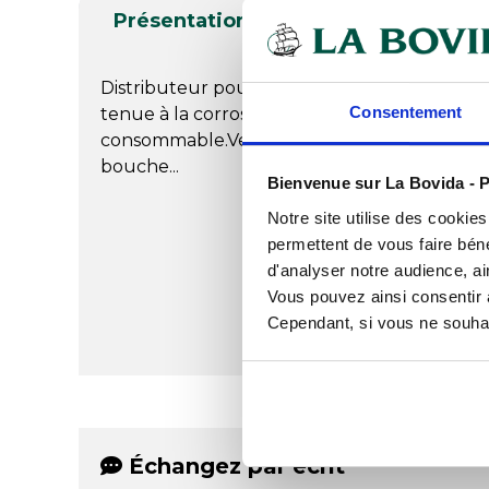
Présentation
Produits complé
Distributeur pour essuie-mains, en plastiqu
Consentement
tenue à la corrosion.Grâce à sa fenêtre de co
consommable.Verrouillage par serrure à clé. 
bouche...
Bienvenue sur La Bovida - P
Notre site utilise des cookie
permettent de vous faire béné
d'analyser notre audience, ai
Vous pouvez ainsi consentir à 
Cependant, si vous ne souhait
Échangez par écrit