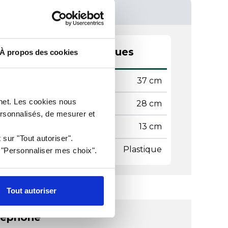
actéristiques techniques
À propos des cookies
teur
37 cm
rnet. Les cookies nous
geur
28 cm
ersonnalisés, de mesurer et
gueur
13 cm
 sur "Tout autoriser".
ière
Plastique
r "Personnaliser mes choix".
Tout autoriser
léphone