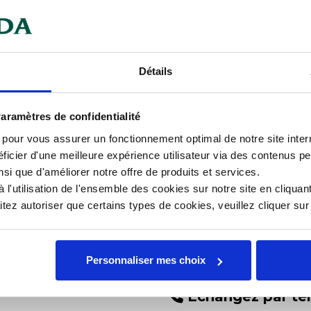
mentaires
Documents téléchargeables
e blanc. Grande capacité. Bonne
Car
Détails
ntrôle, évite les ruptures de
Collectivités, GMS, métiers de
Hau
aramètres de confidentialité
s pour vous assurer un fonctionnement optimal de notre site inte
Lar
ficier d'une meilleure expérience utilisateur via des contenus p
nsi que d'améliorer notre offre de produits et services.
Lon
l'utilisation de l'ensemble des cookies sur notre site en cliquant
Mat
ez autoriser que certains types de cookies, veuillez cliquer su
Personnaliser mes choix
Échangez par té