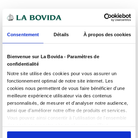
Expédition
rapide
Des experts
à votre écoute
Consentement
Détails
À propos des cookies
Paiement
100% sécurisé
Devis
gratuits
Bienvenue sur La Bovida - Paramètres de
confidentialité
Présentation
Notre site utilise des cookies pour vous assurer un
Opercule en carton avec aluminée pour barquette
fonctionnement optimal de notre site internet. Les
operculable.
cookies nous permettent de vous faire bénéficier d'une
Caractéristiques
Vendus par paquet de 25.
meilleure expérience utilisateur via des contenus
personnalisés, de mesurer et d'analyser notre audience,
A conserver à l'abri de la lumière et au sec.
Largeur
20.4 cm
ainsi que d'améliorer notre offre de produits et services.
Produits complémentaires
Longueur
30.5 cm
Vous pouvez ainsi consentir à l'utilisation de l'ensemble
des cookies sur notre site en cliquant sur "Tout
Matière
Carton
Dimensions
: 305 x 204mm // 266gr/m²
autoriser". Cependant, si vous ne souhaitez autoriser que
Documents téléchargeables