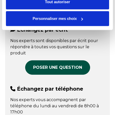
certains types de cookies, veuillez cliquer sur
Tout autoriser
Barquette aluminium
Plat vendu séparément
FPP_0109005689.PDF
"Personnaliser mes choix".
operculable 2250 ml -
Retrouvez le plat vendu séparément dans
par 50
l'onglet produits complémentaires
Personnaliser mes choix
Référence : 0100202008
En stock
Échangez par écrit
Prix public affiché
Nos experts sont disponibles par écrit pour
25,35 € HT
répondre à toutes vos questions sur le
COMPARER
produit
POSER UNE QUESTION
Échangez par téléphone
Nos experts vous accompagnent par
téléphone du lundi au vendredi de 8h00 à
17h00