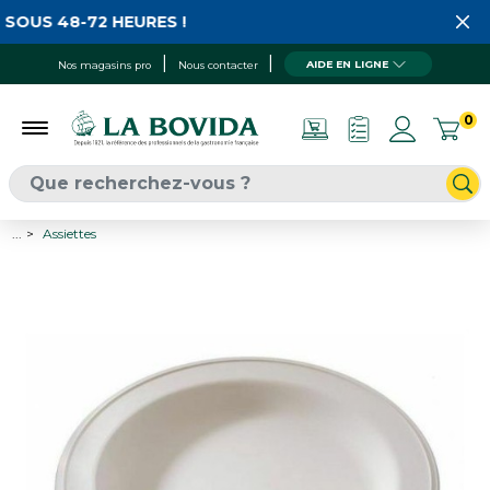
SOUS 48-72 HEURES !
AIDE EN LIGNE
Nos magasins pro
Nous contacter
0
...
Assiettes