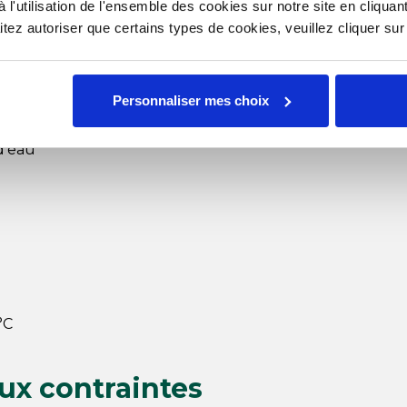
gent Vaissel'Net Poudre
l'utilisation de l'ensemble des cookies sur notre site en cliquant
ez autoriser que certains types de cookies, veuillez cliquer su
lle professionnel
Personnaliser mes choix
essionnelles
 d’eau
°C
ux contraintes