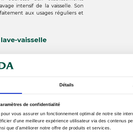
vage intensif de la vaisselle. Son
aitement aux usages réguliers et
lave-vaisselle
résidus alimentaires tenaces
té adaptée aux cycles intensifs
 dure
Détails
s ustensiles
ycles longs
aramètres de confidentialité
trisé de 1 à 3 g par litre
s pour vous assurer un fonctionnement optimal de notre site inte
tiers de bouche
ficier d'une meilleure expérience utilisateur via des contenus p
nsi que d'améliorer notre offre de produits et services.