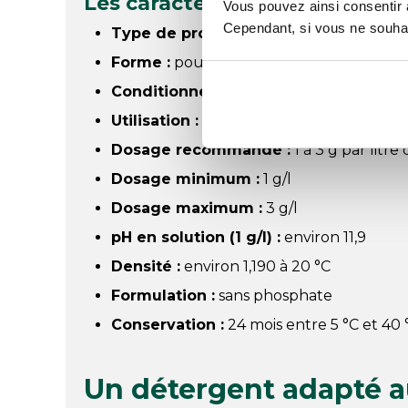
Les caractéristiques du déter
Vous pouvez ainsi consentir à 
Cependant, si vous ne souhait
Type de produit :
détergent lave-vaisse
Forme :
poudre blanche granulée
Conditionnement :
sac de 10 kg
Utilisation :
machines lave-vaisselle prof
Dosage recommandé :
1 à 3 g par litre
Dosage minimum :
1 g/l
Dosage maximum :
3 g/l
pH en solution (1 g/l) :
environ 11,9
Densité :
environ 1,190 à 20 °C
Formulation :
sans phosphate
Conservation :
24 mois entre 5 °C et 40 
Un détergent adapté a