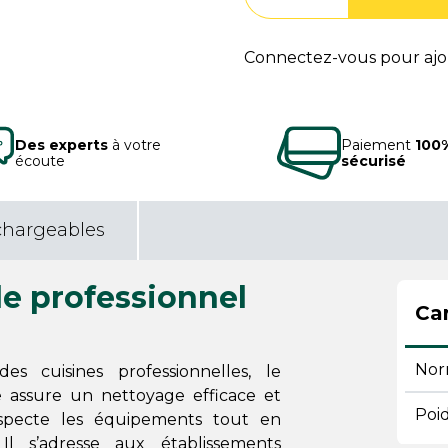
Connectez-vous pour ajou
Des experts
à votre
Paiement
100
écoute
sécurisé
chargeables
le professionnel
Car
Nor
 cuisines professionnelles, le
re assure un nettoyage efficace et
Poi
specte les équipements tout en
 Il s’adresse aux établissements