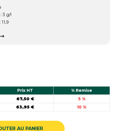
u
 3 g/l
 11,9
Prix HT
% Remise
67,50 €
5 %
63,95 €
10 %
OUTER AU PANIER