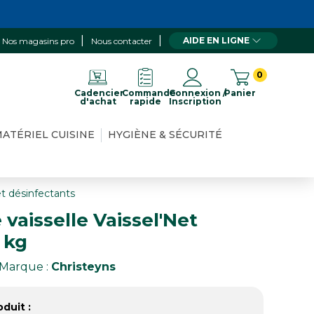
AIDE EN LIGNE
Nos magasins pro
Nous contacter
0
Cadencier
Commande
Connexion /
Panier
d'achat
rapide
Inscription
ATÉRIEL CUISINE
HYGIÈNE & SÉCURITÉ
et désinfectants
vaisselle Vaissel'Net
 kg
Marque :
Christeyns
duit :