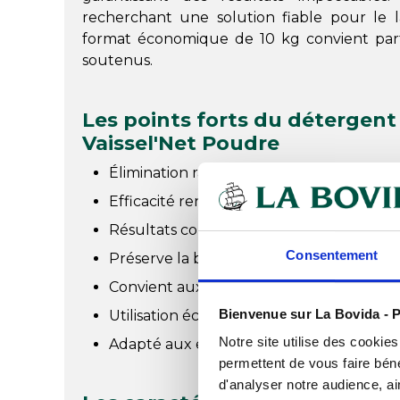
recherchant une solution fiable pour le la
format économique de 10 kg convient parf
soutenus.
Les points forts du détergent 
Vaissel'Net Poudre
Élimination rapide des graisses cuites et 
Efficacité renforcée grâce à une alcalini
Résultats constants en eau dure ou très
Consentement
Préserve la brillance de la vaisselle et de
Convient aux cycles courts comme aux c
Bienvenue sur La Bovida - P
Utilisation économique avec un dosage maî
Notre site utilise des cookie
Adapté aux exigences d’hygiène des mé
permettent de vous faire béné
d'analyser notre audience, ai