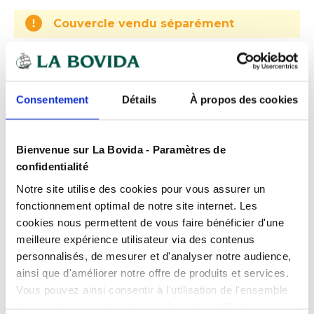
Couvercle vendu séparément
Expédition
rapide
Des experts
à votre écoute
Consentement
Détails
À propos des cookies
Paiement
100% sécurisé
Devis
gratuits
Bienvenue sur La Bovida - Paramètres de
confidentialité
Notre site utilise des cookies pour vous assurer un
Présentation
fonctionnement optimal de notre site internet. Les
cookies nous permettent de vous faire bénéficier d'une
Le plateau convient aux applications froides de
-20°C à +45°C.
meilleure expérience utilisateur via des contenus
Caractéristiques
personnalisés, de mesurer et d'analyser notre audience,
Cn de 50.
ainsi que d'améliorer notre offre de produits et services.
Dimensions
Conditionnement
: L. 46 x l. 30 cm
Carton de 50
Vous pouvez ainsi consentir à l'utilisation de l'ensemble
Produits complémentaires
des cookies sur notre site en cliquant sur "Tout
Couleur
Argent