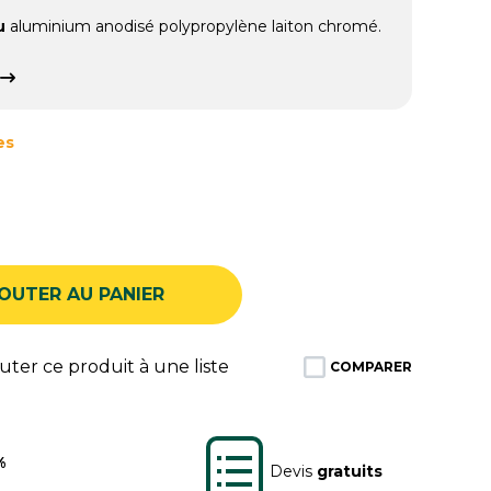
u
aluminium anodisé polypropylène laiton chromé.
es
OUTER AU PANIER
ter ce produit à une liste
COMPARER
%
Devis
gratuits