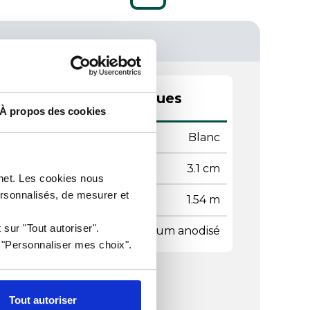
actéristiques techniques
À propos des cookies
leur
Blanc
mètre
3.1 cm
rnet. Les cookies nous
ersonnalisés, de mesurer et
gueur
1.54 m
 sur "Tout autoriser".
ière
Aluminium anodisé
r "Personnaliser mes choix".
Tout autoriser