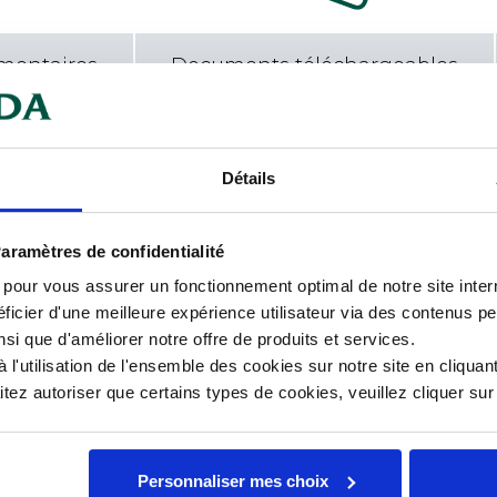
mentaires
Documents téléchargeables
eau
avec raccord
Car
ortable.
Détails
Cou
 améliorer la posture de
aramètres de confidentialité
Dia
nt un passage à eau.
s pour vous assurer un fonctionnement optimal de notre site inte
ficier d'une meilleure expérience utilisateur via des contenus p
Lon
nsi que d'améliorer notre offre de produits et services.
l'utilisation de l'ensemble des cookies sur notre site en cliquant
Mat
ez autoriser que certains types de cookies, veuillez cliquer su
Personnaliser mes choix