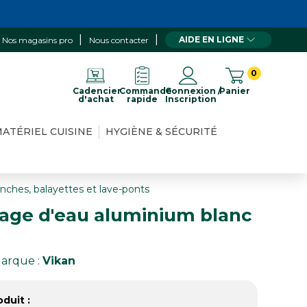
AIDE EN LIGNE
Nos magasins pro
Nous contacter
0
Cadencier
Commande
Connexion /
Panier
d'achat
rapide
Inscription
ATÉRIEL CUISINE
HYGIÈNE & SÉCURITÉ
anches, balayettes et lave-ponts
age d'eau aluminium blanc
arque :
Vikan
duit :