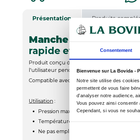
Présentation
Produits complé
Manche à passage à 
rapide et poignée conf
Consentement
Produit conçu de manière ergonomique pour
l'utilisateur pendant le travail.
Bienvenue sur La Bovida - P
Compatible avec tous les produits Vikan aya
Notre site utilise des cookie
permettent de vous faire béné
d'analyser notre audience, ai
Utilisation
:
Vous pouvez ainsi consentir à 
Cependant, si vous ne souhait
Pression maxi 6 bar.
Température maxi de l'eau 50°C.
Ne pas employer d'acide ou de chlore.