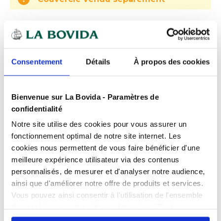
Expédition
rapide
Des experts
à votre écoute
Consentement
Détails
À propos des cookies
Paiement
100% sécurisé
Devis
gratuits
Bienvenue sur La Bovida - Paramètres de
confidentialité
Notre site utilise des cookies pour vous assurer un
Présentation
fonctionnement optimal de notre site internet. Les
Idéal pour les salades, présentation des aliments en
cookies nous permettent de vous faire bénéficier d'une
comptoir même réfrigéré.
meilleure expérience utilisateur via des contenus
Caractéristiques
Restaurant, GMS, boucheries, boulangeries,
personnalisés, de mesurer et d'analyser notre audience,
hôtelleries, self-service, traiteurs, poissonneries.
Contact alimentaire
oui
ainsi que d'améliorer notre offre de produits et services.
Utilisable de -20°C à +80°C.
Vous pouvez ainsi consentir à l'utilisation de l'ensemble
Produits complémentaires
Contenance
0.5 l
Ne convient pas pour utilisation dans le four, micro-
des cookies sur notre site en cliquant sur "Tout
ondes ou bain marie.
autoriser". Cependant, si vous ne souhaitez autoriser que
Couleur
Blanc