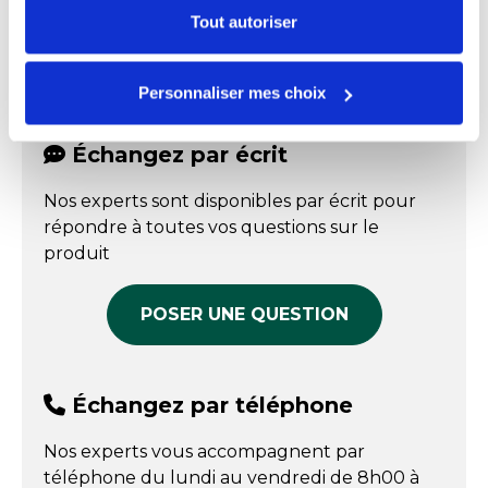
certains types de cookies, veuillez cliquer sur
Tout autoriser
Documents téléchargeables
Couvercle vendu séparément
Empilable
oui
"Personnaliser mes choix".
Couvercle à encoche
FPP_0100281325.PDF
Retrouvez le couvercle vendu
transparent GN 1/4
séparément dans l'onglet produits
Format
GN 1/4
Personnaliser mes choix
Référence : 0101018619
complémentaires
En stock
Hauteur
1.7 cm
Échangez par écrit
Prix public affiché
Largeur
16.2 cm
19,25 € HT
Nos experts sont disponibles par écrit pour
COMPARER
Longueur
26.5 cm
répondre à toutes vos questions sur le
produit
Matière
Plexiglass
Température maxi
+80 °C
POSER UNE QUESTION
Température mini
-20 °C
Échangez par téléphone
Nos experts vous accompagnent par
téléphone du lundi au vendredi de 8h00 à