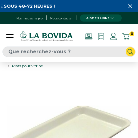
 SOUS 48-72 HEURES !
AIDE EN LIGNE
Nos magasins pro
Nous contacter
0
...
Plats pour vitrine