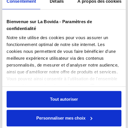
Consentement
Détails
À propos des cookies
Présentation
Equilibreur à ressort pour scie circulaire.
Bienvenue sur La Bovida - Paramètres de
Caractéristiques
confidentialité
Notre site utilise des cookies pour vous assurer un
fonctionnement optimal de notre site internet. Les
Produits complémentaires
cookies nous permettent de vous faire bénéficier d'une
meilleure expérience utilisateur via des contenus
personnalisés, de mesurer et d'analyser notre audience,
Documents téléchargeables
Scie de découpe
ainsi que d'améliorer notre offre de produits et services.
SK18WB
FPP_0100561302.PDF
Vous pouvez ainsi consentir à l'utilisation de l'ensemble
Référence : 0100561301
Livraison sous 3
des cookies sur notre site en cliquant sur "Tout
semaines
autoriser". Cependant, si vous ne souhaitez autoriser que
Prix public affiché
Échangez par écrit
certains types de cookies, veuillez cliquer sur
Tout autoriser
3 018,00 € HT
"Personnaliser mes choix".
COMPARER
Nos experts sont disponibles par écrit pour
Personnaliser mes choix
répondre à toutes vos questions sur le
produit