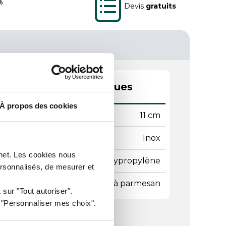
%
Devis
gratuits
actéristiques techniques
À propos des cookies
ame
11 cm
ère de la lame
Inox
rnet. Les cookies nous
ière du manche
Polypropylène
ersonnalisés, de mesurer et
e de couteaux
Couteau à parmesan
 sur "Tout autoriser".
r "Personnaliser mes choix".