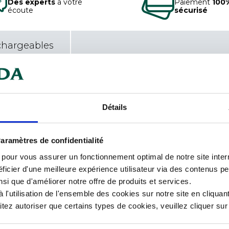
Des experts
à votre
Paiement
100
écoute
sécurisé
chargeables
Car
t d’entailler les meules de fromage
Détails
L. l
 un manche ergonomique en
main.
Mati
aramètres de confidentialité
s pour vous assurer un fonctionnement optimal de notre site inte
Mat
lerie Au Nain a vu le jour en 1885.
ficier d'une meilleure expérience utilisateur via des contenus p
nsi que d'améliorer notre offre de produits et services.
sont particulièrement appréciés par
Typ
l'utilisation de l'ensemble des cookies sur notre site en cliquant
ez autoriser que certains types de cookies, veuillez cliquer su
standard de qualité et de