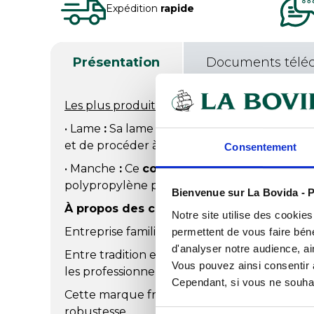
Expédition
rapide
Présentation
Documents télé
Les plus produit
:
• Lame
:
Sa lame résistante et pointue perme
et de procéder à la pré-incision.
Consentement
• Manche
:
Ce
couteau à parmesan
possède
polypropylène pour une meilleure prise en 
Bienvenue sur La Bovida - P
À propos des couteaux Au Nain :
Notre site utilise des cookie
Entreprise familiale située à Thiers, la coutel
permettent de vous faire béné
d'analyser notre audience, ai
Entre tradition et innovation, ses couteaux 
Vous pouvez ainsi consentir à 
les professionnels des métiers de bouche.
Cependant, si vous ne souhait
Cette marque française s’impose comme un 
robustesse.