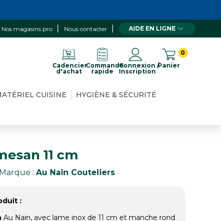
AIDE EN LIGNE
Nos magasins pro
Nous contacter
0
Cadencier
Commande
Connexion /
Panier
d'achat
rapide
Inscription
ATÉRIEL CUISINE
HYGIÈNE & SÉCURITÉ
mesan 11 cm
Marque :
Au Nain Couteliers
duit :
n
Au Nain, avec lame inox de 11 cm et manche rond