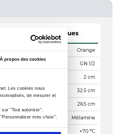
actéristiques techniques
leur
Orange
À propos des cookies
mat
GN 1/2
teur
2 cm
rnet. Les cookies nous
geur
32.5 cm
ersonnalisés, de mesurer et
gueur
26.5 cm
 sur "Tout autoriser".
r "Personnaliser mes choix".
ière
Mélamine
pérature maxi
+70 °C