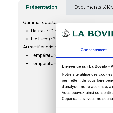
Présentation
Documents télé
Gamme robuste.
Hauteur : 2 cm.
L. x l. (cm) : 26,5 x 32,5.
Attractif et original, grâce à sa couleur.
Consentement
Température max : +70°C.
Température min : -20°C.
Bienvenue sur La Bovida - P
Notre site utilise des cookie
permettent de vous faire béné
d'analyser notre audience, ai
Vous pouvez ainsi consentir à 
Cependant, si vous ne souhait