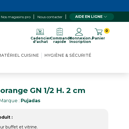
AIDE EN LIGNE
Nos magasins pro
Nous contacter
0
Cadencier
Commande
Connexion /
Panier
d'achat
rapide
Inscription
ATÉRIEL CUISINE
HYGIÈNE & SÉCURITÉ
orange GN 1/2 H. 2 cm
Marque :
Pujadas
duit :
r buffet et vitrine.