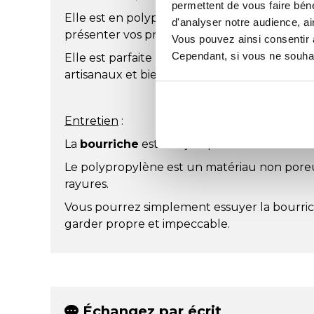
permettent de vous faire béné
Elle est en polypropylène et peut être utili
d'analyser notre audience, ai
présenter vos produits.
Vous pouvez ainsi consentir à 
Cependant, si vous ne souhait
Elle est parfaite pour des articles tels que d
artisanaux et bien plus encore.
Entretien
:
La
bourriche
est conçue pour être facile à e
Le polypropylène est un matériau non poreux
rayures.
Vous pourrez simplement essuyer la bourric
garder propre et impeccable.
Échangez par écrit