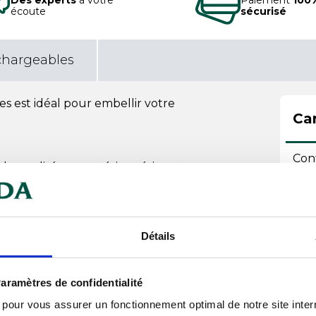
écoute
sécurisé
chargeables
 est idéal pour embellir votre
Car
Con
de qualité, un matériau résistant
Cou
 supporter divers produits jusqu'à
Hau
Détails
our le transport.
Lar
aramètres de confidentialité
Lon
écoration polyvalent pour toutes
s pour vous assurer un fonctionnement optimal de notre site inte
tations saisonnières.