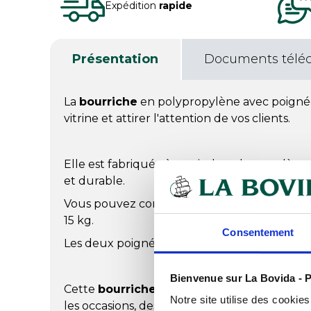
Expédition
rapide
Présentation
Documents télé
La
bourriche
en polypropylène avec poignées
vitrine et attirer l'attention de vos clients.
Elle est fabriquée à partir de polypropylène 
et durable.
Vous pouvez compter sur sa robustesse pour
15 kg.
Consentement
Les deux poignées latérales sont pratiques p
Bienvenue sur La Bovida - P
Cette
bourriche
deviendra un élément de d
Notre site utilise des cookie
les occasions, des vitrines de Noël aux présen