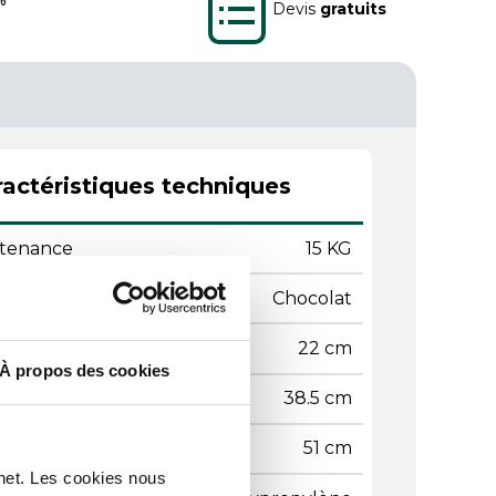
Devis
gratuits
actéristiques techniques
tenance
15 KG
leur
Chocolat
teur
22 cm
À propos des cookies
geur
38.5 cm
gueur
51 cm
rnet. Les cookies nous