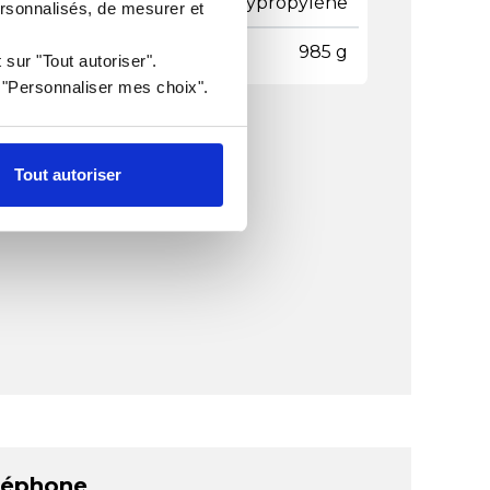
ière
Polypropylène
ersonnalisés, de mesurer et
ds
985 g
 sur "Tout autoriser".
r "Personnaliser mes choix".
Tout autoriser
léphone