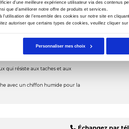
Mat
ficier d'une meilleure expérience utilisateur via des contenus p
sée de multiples façons pour
nsi que d'améliorer notre offre de produits et services.
Poi
l'utilisation de l'ensemble des cookies sur notre site en cliquant
ez autoriser que certains types de cookies, veuillez cliquer su
es fruits, des légumes, des produits
Personnaliser mes choix
ntretenir.
 qui résiste aux taches et aux
he avec un chiffon humide pour la
Échangez par té