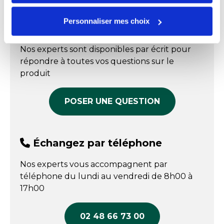
"Personnaliser mes choix".
Référence : 0109456952
0% BPA
En stock
Hauteur
23 cm
Personnaliser mes choix
Échangez par écrit
Prix public affiché
Largeur
40 cm
64,20 € HT
Nos experts sont disponibles par écrit pour
COMPARER
Longueur
60 cm
répondre à toutes vos questions sur le
produit
Matière
PEHD
Origine
Fabrication Française
POSER UNE QUESTION
Température maxi
90 °C
Température mini
- 40 °C
Échangez par téléphone
Fabriqué en France
Oui
Nos experts vous accompagnent par
téléphone du lundi au vendredi de 8h00 à
17h00
02 48 66 73 00