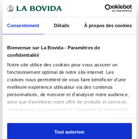
Des experts
à votre écoute
Paiement
100% sécurisé
Consentement
Détails
À propos des cookies
Devis
gratuits
Bienvenue sur La Bovida - Paramètres de
Présentation
confidentialité
Cartouche d'identification réinscriptible pour le suivi
Notre site utilise des cookies pour vous assurer un
des stocks.
fonctionnement optimal de notre site internet. Les
Caractéristiques
Design ne présentant aucune zone de rétention.
cookies nous permettent de vous faire bénéficier d'une
Lavable en machine.
0% BPA
oui
meilleure expérience utilisateur via des contenus
personnalisés, de mesurer et d'analyser notre audience,
Poignées en retrait pour une meilleure
Produits complémentaires
Contact alimentaire
oui
ainsi que d'améliorer notre offre de produits et services.
manipulation.
Vous pouvez ainsi consentir à l'utilisation de l'ensemble
Empilable sans couvercle.
Contenance
35 l
des cookies sur notre site en cliquant sur "Tout
Documents téléchargeables
Compatible avec tous les socles 4 et 6 roues GILAC.
autoriser". Cependant, si vous ne souhaitez autoriser que
Couleur
Rouge
Socle rouleur 6 roues
FPP_0109160996.PDF
certains types de cookies, veuillez cliquer sur
Tout autoriser
chape acier
Empilable
oui