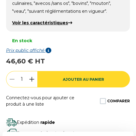
culinaires, "avecos /sans os", "bovins", "mouton",
"veau", "suivant réglémentations en vigueur".
Voir les caractéristiques
En stock
Prix public affiché
46,60 € HT
AJOUTER AU PANIER
Connectez-vous pour ajouter ce
COMPARER
produit à une liste
Expédition
rapide
Des experts
à votre écoute