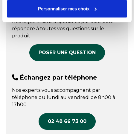
En stock
En stock
Échangez par écrit
Personnaliser mes choix
Prix public affiché
Prix public affiché
11,90 € HT
Nos experts sont disponibles par écrit pour
44,55 € HT
COMPARER
répondre à toutes vos questions sur le
COMPARER
produit
POSER UNE QUESTION
Échangez par téléphone
Nos experts vous accompagnent par
téléphone du lundi au vendredi de 8h00 à
17h00
02 48 66 73 00