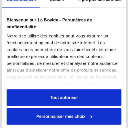
Bienvenue sur La Bovida - Paramètres de
Présentation
confidentialité
Fabriqué en polypropylène, armature inox.
Notre site utilise des cookies pour vous assurer un
Apte au contact alimentaire.
Caractéristiques
fonctionnement optimal de notre site internet. Les
Plus hygiénique.
cookies nous permettent de vous faire bénéficier d'une
meilleure expérience utilisateur via des contenus
Documents téléchargeables
personnalisés, de mesurer et d'analyser notre audience,
ainsi que d'améliorer notre offre de produits et services.
FPP_0109104830.PDF
Vous pouvez ainsi consentir à l'utilisation de l'ensemble
des cookies sur notre site en cliquant sur "Tout
autoriser". Cependant, si vous ne souhaitez autoriser que
Échangez par écrit
certains types de cookies, veuillez cliquer sur
Tout autoriser
"Personnaliser mes choix".
Nos experts sont disponibles par écrit pour
répondre à toutes vos questions sur le
Personnaliser mes choix
produit