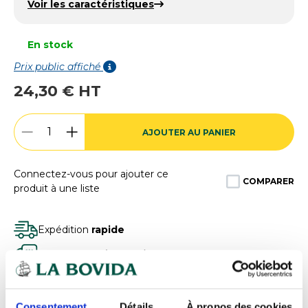
Voir les caractéristiques
En stock
Prix public affiché
24,30 € HT
AJOUTER AU PANIER
Connectez-vous pour ajouter ce
COMPARER
produit à une liste
Expédition
rapide
Des experts
à votre écoute
Paiement
100% sécurisé
Devis
gratuits
Consentement
Détails
À propos des cookies