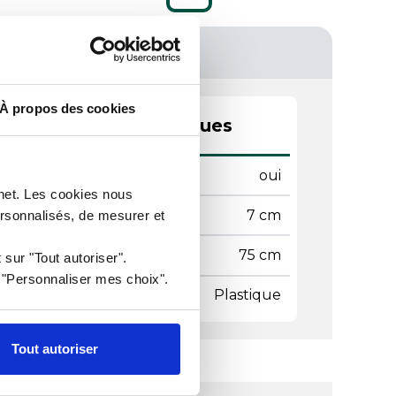
À propos des cookies
actéristiques techniques
tact alimentaire
oui
rnet. Les cookies nous
teur
7 cm
ersonnalisés, de mesurer et
gueur
75 cm
 sur "Tout autoriser".
r "Personnaliser mes choix".
ière
Plastique
Tout autoriser