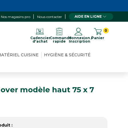
AIDE EN LIGNE
Nos magasins pro
Nous contacter
0
Cadencier
Commande
Connexion /
Panier
d'achat
rapide
Inscription
ATÉRIEL CUISINE
HYGIÈNE & SÉCURITÉ
gover modèle haut 75 x 7
duit :