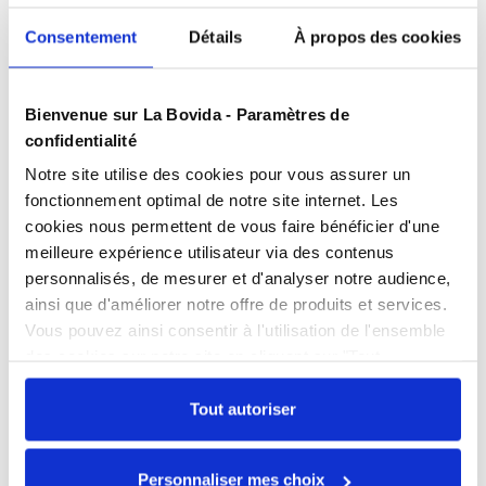
Consentement
Détails
À propos des cookies
Présentation
Poche en coton SERGE destiné au moulage des
Bienvenue sur La Bovida - Paramètres de
jambonneaux.
confidentialité
Caractéristiques
Notre site utilise des cookies pour vous assurer un
Unité : Paquet de 12
Contact alimentaire
oui
fonctionnement optimal de notre site internet. Les
cookies nous permettent de vous faire bénéficier d'une
Produits complémentaires
Couleur
Blanc
meilleure expérience utilisateur via des contenus
personnalisés, de mesurer et d'analyser notre audience,
Largeur
30 cm
ainsi que d'améliorer notre offre de produits et services.
Documents téléchargeables
Vous pouvez ainsi consentir à l'utilisation de l'ensemble
Longueur
30 cm
Moule à jambonneau
Moule à jambo
FPP_0100920110.PDF
des cookies sur notre site en cliquant sur "Tout
simple 560 g
simple 830 g
Matière
Coton
autoriser". Cependant, si vous ne souhaitez autoriser que
Référence : 0100521109
Référence : 0100521110
Livraison sous 3
Livraison sous 
certains types de cookies, veuillez cliquer sur
Tout autoriser
semaines
semaines
"Personnaliser mes choix".
Échangez par écrit
Prix public affiché
Prix public affiché
147,90 € HT
170,90 € HT
Personnaliser mes choix