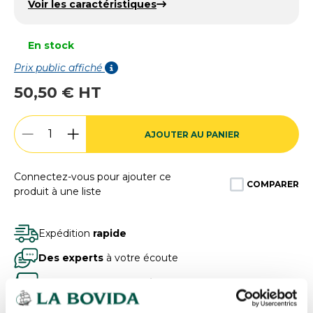
Voir les caractéristiques
En stock
Prix public affiché
50,50 € HT
AJOUTER AU PANIER
Connectez-vous pour ajouter ce
COMPARER
produit à une liste
Expédition
rapide
Des experts
à votre écoute
Paiement
100% sécurisé
Devis
gratuits