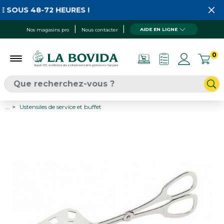
 SOUS 48-72 HEURES !
AIDE EN LIGNE
Nos magasins pro
Nous contacter
0
...
Ustensiles de service et buffet