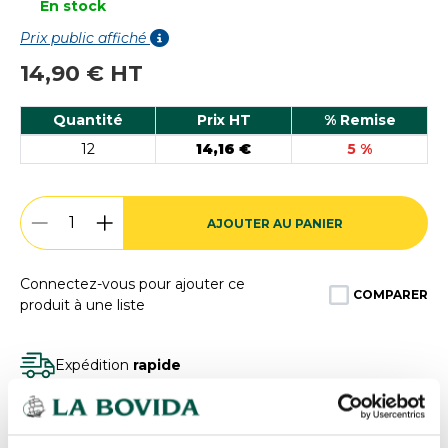
En stock
Prix public affiché
14,90 € HT
Quantité
Prix HT
% Remise
12
14,16 €
5 %
AJOUTER AU PANIER
Connectez-vous pour ajouter ce
COMPARER
produit à une liste
Expédition
rapide
Des experts
à votre écoute
Paiement
100% sécurisé