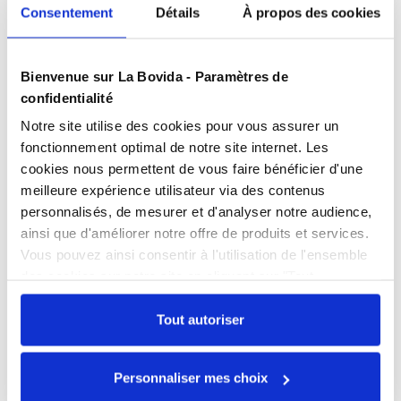
Consentement
Détails
À propos des cookies
Devis
gratuits
Bienvenue sur La Bovida - Paramètres de
Présentation
confidentialité
Métiers de bouche et de service.
Notre site utilise des cookies pour vous assurer un
CE alimentaire
fonctionnement optimal de notre site internet. Les
Caractéristiques
cookies nous permettent de vous faire bénéficier d'une
meilleure expérience utilisateur via des contenus
Contact alimentaire
oui
personnalisés, de mesurer et d'analyser notre audience,
Documents téléchargeables
Hauteur
8 cm
ainsi que d'améliorer notre offre de produits et services.
FPP_0100301201.PDF
Vous pouvez ainsi consentir à l'utilisation de l'ensemble
Largeur
7 cm
des cookies sur notre site en cliquant sur "Tout
autoriser". Cependant, si vous ne souhaitez autoriser que
Longueur
23 cm
certains types de cookies, veuillez cliquer sur
Tout autoriser
Échangez par écrit
Matière
Inox 18/0
"Personnaliser mes choix".
Nos experts sont disponibles par écrit pour
Personnaliser mes choix
répondre à toutes vos questions sur le