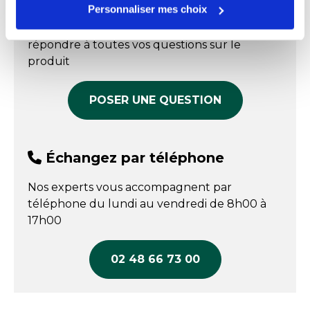
Prix public affiché
Prix public affiché
Personnaliser mes choix
76,35 € HT
88,50 € HT
Nos experts sont disponibles par écrit pour
COMPARER
COMPARER
répondre à toutes vos questions sur le
produit
POSER UNE QUESTION
Échangez par téléphone
Nos experts vous accompagnent par
téléphone du lundi au vendredi de 8h00 à
17h00
02 48 66 73 00