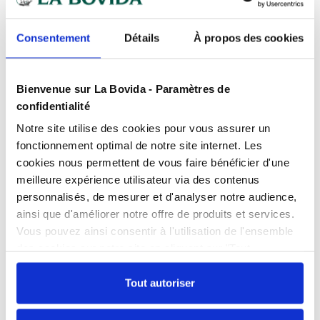
Devis
gratuits
Consentement
Détails
À propos des cookies
Présentation
Bienvenue sur La Bovida - Paramètres de
Pour boite cookipack 40 et 60 cl.
confidentialité
Notre site utilise des cookies pour vous assurer un
Caractéristiques
fonctionnement optimal de notre site internet. Les
Unité : Carton de 480
Matière
Polypropylène
cookies nous permettent de vous faire bénéficier d'une
meilleure expérience utilisateur via des contenus
Produits complémentaires
Barquette vendue séparément
Nos gammes
Cookipack
personnalisés, de mesurer et d'analyser notre audience,
Retrouvez la barquette vendue
séparément dans l’onglet produits
ainsi que d'améliorer notre offre de produits et services.
complémentaires
Vous pouvez ainsi consentir à l'utilisation de l'ensemble
Documents téléchargeables
des cookies sur notre site en cliquant sur "Tout
Boite Cookipack PP 40
Boite Cookipac
FPP_0109023857.PDF
autoriser". Cependant, si vous ne souhaitez autoriser que
cl - par 480
cl - par 480
certains types de cookies, veuillez cliquer sur
Tout autoriser
Référence : 0109023853
Référence : 010902385
En stock
En stock
"Personnaliser mes choix".
Échangez par écrit