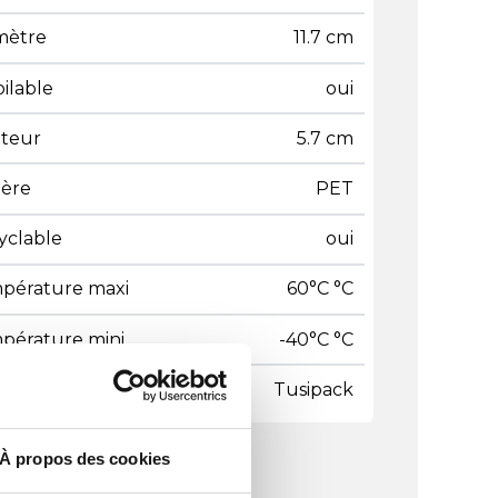
mètre
11.7 cm
ilable
oui
teur
5.7 cm
ière
PET
yclable
oui
pérature maxi
60°C °C
pérature mini
-40°C °C
 gammes
Tusipack
À propos des cookies