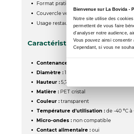
Format pratique pour portions individuel
Bienvenue sur La Bovida - P
Couvercle vendu séparément
Notre site utilise des cookie
Usage restauration et collectivités
permettent de vous faire béné
d'analyser notre audience, ai
Vous pouvez ainsi consentir à 
Caractéristiques du pot Tusip
Cependant, si vous ne souhait
Contenance :
350 ml
Diamètre :
11,7 cm
Hauteur :
5,7 cm
Matière :
PET cristal
Couleur :
transparent
Température d’utilisation :
de -40 °C à
Micro-ondes :
non compatible
Contact alimentaire :
oui