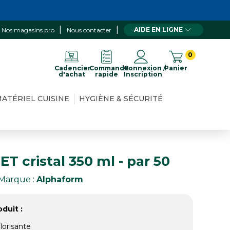
AIDE EN LIGNE
Nos magasins pro
Nous contacter
0
Cadencier
Commande
Connexion /
Panier
d'achat
rapide
Inscription
ATÉRIEL CUISINE
HYGIÈNE & SÉCURITÉ
T cristal 350 ml - par 50
Marque :
Alphaform
duit :
lorisante