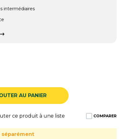
s intermédiaires
ce
OUTER AU PANIER
ter ce produit à une liste
COMPARER
u séparément