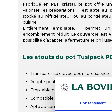
Fabriqué en
PET cristal
, ce pot offre un
valoriser les préparations. Il est
apte au c
stocké au réfrigérateur ou au congélateur a
cuisine.
Entièrement
empilable
, il permet un
encombrement réduit. Le
couvercle est 
possibilité d’adapter la fermeture selon l’usa
Les atouts du pot Tusipack PE
Transparence élevée pour libre-service
Adapté petites salades et accompagnem
Empilable pour stockage optimisé
Compatible réfrigération et congélation
Consentement
Apte au contact alimentaire