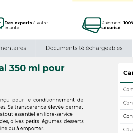
Des experts
à votre
Paiement
100
écoute
sécurisé
mentaires
Documents téléchargeables
al 350 ml pour
Car
Comp
conçu pour le conditionnement de
Con
ires. Sa transparence élevée permet
tout essentiel en libre-service.
Con
des, olives, petits légumes, desserts
ine ou à emporter.
Cou