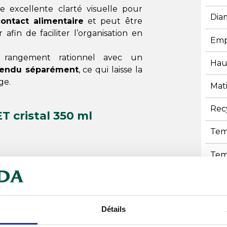
e excellente clarté visuelle pour
Dia
ontact alimentaire
et peut être
fin de faciliter l’organisation en
Emp
 rangement rationnel avec un
Hau
vendu séparément
, ce qui laisse la
ge.
Mat
Rec
T cristal 350 ml
Tem
Tem
ents
Nos
Détails