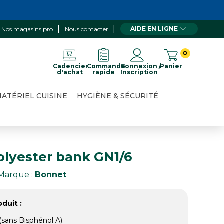
AIDE EN LIGNE
Nos magasins pro
Nous contacter
0
Cadencier
Commande
Connexion /
Panier
d'achat
rapide
Inscription
ATÉRIEL CUISINE
HYGIÈNE & SÉCURITÉ
olyester bank GN1/6
Marque :
Bonnet
duit :
(sans Bisphénol A).