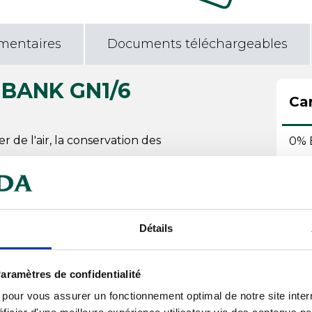
mentaires
Documents téléchargeables
r BANK GN1/6
Car
 de l'air, la conservation des
0% 
Cou
mme Bank (en Polycarbonate).
Emp
Détails
Hau
Lar
aramètres de confidentialité
s pour vous assurer un fonctionnement optimal de notre site inte
Lon