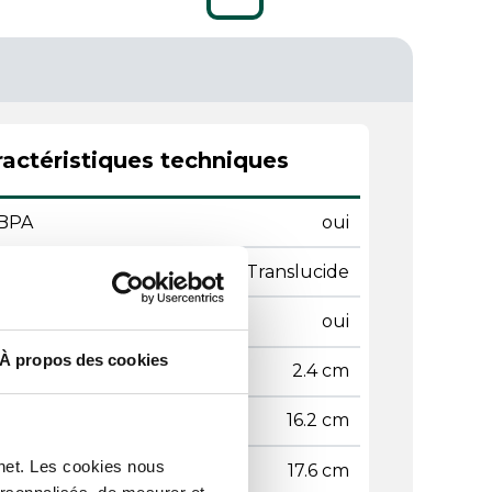
actéristiques techniques
BPA
oui
leur
Translucide
ilable
oui
À propos des cookies
teur
2.4 cm
geur
16.2 cm
rnet. Les cookies nous
gueur
17.6 cm