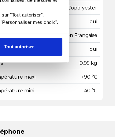
ersonnalisés, de mesurer et
ière
Copolyester
 sur "Tout autoriser".
me NF
oui
r "Personnaliser mes choix".
gine
Fabrication Française
Tout autoriser
age lave-vaisselle
oui
ds
0.95 kg
pérature maxi
+90 °C
pérature mini
-40 °C
léphone