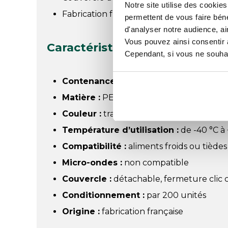
Notre site utilise des cookie
Fabrication française
permettent de vous faire béné
d'analyser notre audience, ai
Vous pouvez ainsi consentir à 
Caractéristiques du bol salad
Cependant, si vous ne souhait
Contenance :
750 ml
Matière :
PET / rPET
Couleur :
transparent
Température d’utilisation :
de -40 °C à
Compatibilité :
aliments froids ou tièdes
Micro-ondes :
non compatible
Couvercle :
détachable, fermeture clic 
Conditionnement :
par 200 unités
Origine :
fabrication française