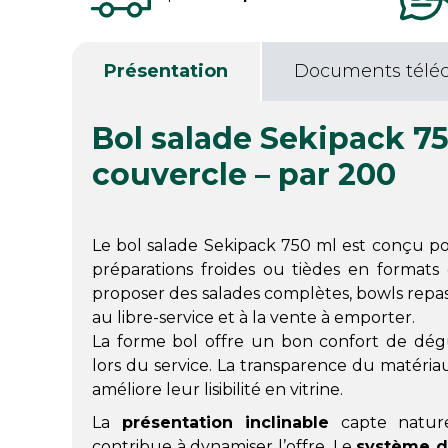
Présentation
Documents télé
Bol salade Sekipack 7
couvercle – par 200
Le bol salade Sekipack 750 ml est conçu 
préparations froides ou tièdes en format
proposer des salades complètes, bowls repas
au libre-service et à la vente à emporter.
La forme bol offre un bon confort de dégus
lors du service. La transparence du matéria
améliore leur lisibilité en vitrine.
La
présentation inclinable
capte nature
contribue à dynamiser l’offre. Le
système de