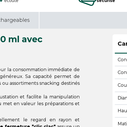
écoute
sécurisé
chargeables
50 ml avec
Car
Con
pour la consommation immédiate de
Con
s généreux. Sa capacité permet de
 ou assortiments snacking destinés
Cou
tation et facilite la manipulation
Dia
u met en valeur les préparations et
Hau
llement le regard en rayon et
Mat
 fermeture "clic clac"
assure un