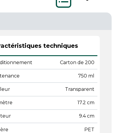
actéristiques techniques
ditionnement
Carton de 200
tenance
750 ml
leur
Transparent
mètre
17.2 cm
teur
9.4 cm
ière
PET