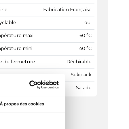
gine
Fabrication Française
yclable
oui
pérature maxi
60 °C
pérature mini
-40 °C
e de fermeture
Déchirable
 gammes
Sekipack
ge
Salade
À propos des cookies