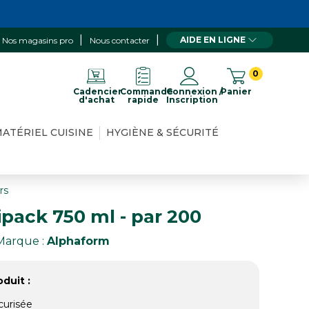
AIDE EN LIGNE
Nos magasins pro
Nous contacter
0
Cadencier
Commande
Connexion /
Panier
d'achat
rapide
Inscription
ATÉRIEL CUISINE
HYGIÈNE & SÉCURITÉ
rs
ipack 750 ml - par 200
Marque :
Alphaform
duit :
curisée