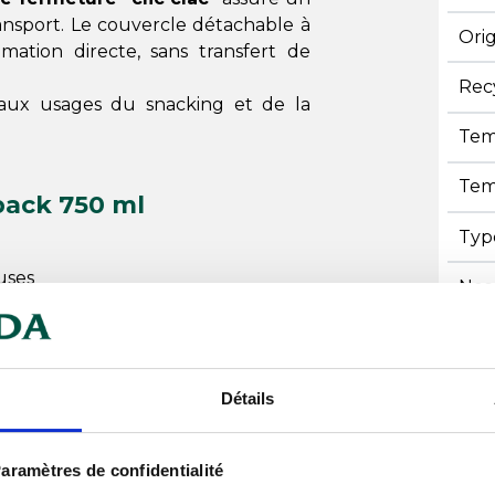
ansport. Le couvercle détachable à
Ori
ation directe, sans transfert de
Rec
 aux usages du snacking et de la
Tem
Tem
pack 750 ml
Typ
uses
Nos
gustation
Usa
rine
Détails
du contenu
aramètres de confidentialité
rable