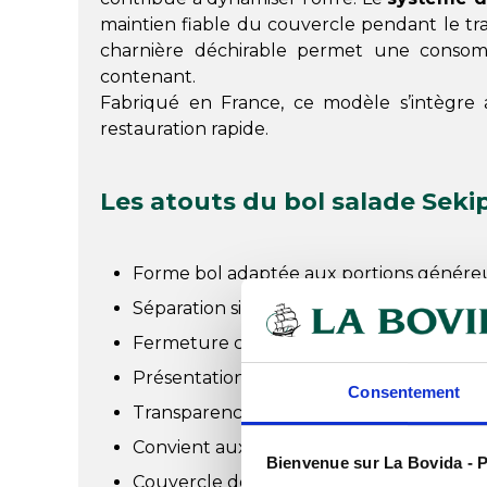
maintien fiable du couvercle pendant le tr
charnière déchirable permet une consomm
contenant.
Fabriqué en France, ce modèle s’intègre
restauration rapide.
Les atouts du bol salade Seki
Forme bol adaptée aux portions génére
Séparation simple du couvercle pour dé
Fermeture clic clac fiable au transport
Présentation inclinable valorisante en vit
Consentement
Transparence pour lecture immédiate 
Convient aux aliments froids ou tièdes
Bienvenue sur La Bovida - P
Couvercle détachable à charnière déchi