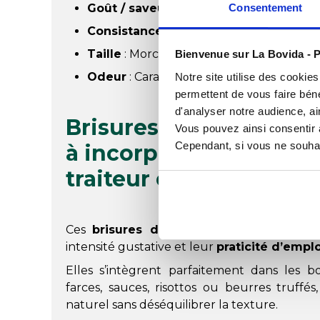
Goût / saveur
: Typique, riche et persist
Consentement
Consistance
: Texture ferme, bien calib
Taille
: Morceaux réguliers, faciles à inc
Bienvenue sur La Bovida - P
Odeur
: Caractéristique de la truffe noir
Notre site utilise des cookie
permettent de vous faire béné
d'analyser notre audience, ai
Brisures de truffe noi
Vous pouvez ainsi consentir à 
Cependant, si vous ne souhait
à incorporer dans les 
traiteur et charcutière
Ces
brisures de truffe noire en conse
intensité gustative et leur
praticité d’emplo
Elles s’intègrent parfaitement dans les bou
farces, sauces, risottos ou beurres truff
naturel sans déséquilibrer la texture.