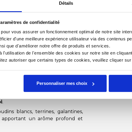
ant
Détails
rée
orporer
aramètres de confidentialité
e, sans note étrangère
s pour vous assurer un fonctionnement optimal de notre site inte
ficier d'une meilleure expérience utilisateur via des contenus p
nsi que d'améliorer notre offre de produits et services.
re Tuber brumale,
l'utilisation de l'ensemble des cookies sur notre site en cliquant
ez autoriser que certains types de cookies, veuillez cliquer su
productions
s
Personnaliser mes choix
rve
sont sélectionnées pour leur
i
.
dins blancs, terrines, galantines,
és, apportant un arôme profond et