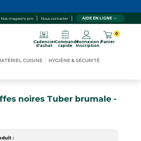
AIDE EN LIGNE
Nos magasins pro
Nous contacter
0
Cadencier
Commande
Connexion /
Panier
d'achat
rapide
Inscription
ATÉRIEL CUISINE
HYGIÈNE & SÉCURITÉ
uffes noires Tuber brumale -
6
duit :