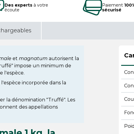
Des experts
à votre
Paiement
100
écoute
sécurisé
chargeables
Car
male
et
magnatum
autorisent la
Truffé" impose un minimum de
Con
e l'espèce.
 l'espèce incorporée dans la
Con
Cou
iser la dénomination "Truffé". Les
donnent des appellations
Fonc
Poi
ale 1 kg, la