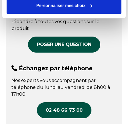
aspect brillant et satiné, très proche de celui de la
Échangez par écrit
Personnaliser mes choix
Largeur
16.5 cm
porcelaine.
Nos experts sont disponibles par écrit pour
La mélamine n'est pas compatible avec le four
Longueur
26 cm
répondre à toutes vos questions sur le
traditionnel et avec le four micro-ondes.
produit
Matière
Mélamine
Poids
0.225 kg
POSER UNE QUESTION
Température maxi
+80 °C
Température mini
-20 °C
Échangez par téléphone
Fabriqué en France
Oui
Nos experts vous accompagnent par
téléphone du lundi au vendredi de 8h00 à
17h00
02 48 66 73 00