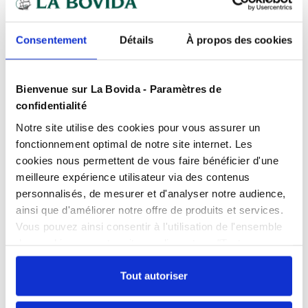
Expédition
rapide
Des experts
à votre écoute
Consentement
Détails
À propos des cookies
Paiement
100% sécurisé
Devis
gratuits
Bienvenue sur La Bovida - Paramètres de
confidentialité
Notre site utilise des cookies pour vous assurer un
Présentation
fonctionnement optimal de notre site internet. Les
Composée de cellulose et de matières synthétiques,
cookies nous permettent de vous faire bénéficier d'une
la mélamine est une matière totalement
meilleure expérience utilisateur via des contenus
sécurisante pour le contact alimentaire.
Caractéristiques
personnalisés, de mesurer et d'analyser notre audience,
Disponible dans différents formats permettant de
Contact alimentaire
oui
ainsi que d'améliorer notre offre de produits et services.
nombreuses possibilités de présentation.
Vous pouvez ainsi consentir à l'utilisation de l'ensemble
Documents téléchargeables
Couleur
Blanc
Produit très solide.
des cookies sur notre site en cliquant sur "Tout
FPP_0100151408.PDF
Contact alimentaire.
autoriser". Cependant, si vous ne souhaitez autoriser que
Empilable
oui
certains types de cookies, veuillez cliquer sur
Tout autoriser
Fabrication française.
"Personnaliser mes choix".
Hauteur
2 cm
La vaisselle et les plats en mélamine présentent un