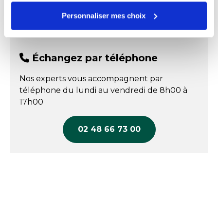
L. lame : 16 cm
Usage coutellerie
Couteau à saigner
Personnaliser mes choix
POSER UNE QUESTION
Type de couteaux
Couteau à saigner
Échangez par téléphone
Nos experts vous accompagnent par
téléphone du lundi au vendredi de 8h00 à
17h00
02 48 66 73 00