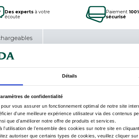
Des experts
à votre
Paiement
100
écoute
sécurisé
chargeables
x bleu, lame inox 15cm Les
Car
r qualité de coupe et leur
rgonomiques et antidérapants en
Détails
oucherie/Charcuterie Stérilisable à
Cou
onnel.
L. l
aramètres de confidentialité
s pour vous assurer un fonctionnement optimal de notre site inte
Lon
ficier d'une meilleure expérience utilisateur via des contenus p
nsi que d'améliorer notre offre de produits et services.
Mati
l'utilisation de l'ensemble des cookies sur notre site en cliquant
ez autoriser que certains types de cookies, veuillez cliquer su
Mat