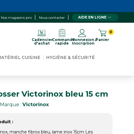
AIDE EN LIGNE
Nos magasins pro
Nous contacter
0
Cadencier
Commande
Connexion /
Panier
d'achat
rapide
Inscription
ATÉRIEL CUISINE
HYGIÈNE & SÉCURITÉ
sser Victorinox bleu 15 cm
Marque :
Victorinox
duit :
inox, manche fibrox bleu, lame inox 15cm Les