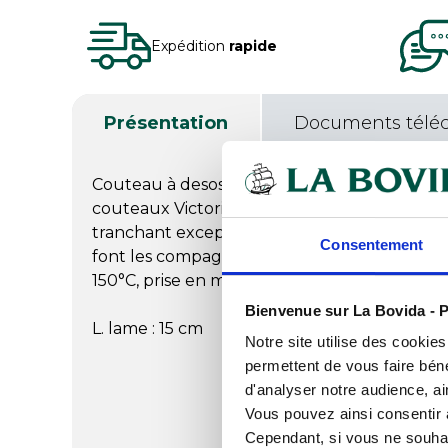
Expédition
rapide
Présentation
Documents télé
Couteau à desosser victorinox, manche fibro
couteaux Victorinox sont reconnus pour leu
tranchant exceptionnels ! Leurs manches e
Consentement
font les compagnons fidèles des bouchers. B
150°C, prise en main sûre, tranchant excepti
Bienvenue sur La Bovida - P
L. lame : 15 cm
Notre site utilise des cookie
permettent de vous faire béné
d'analyser notre audience, ai
Vous pouvez ainsi consentir à 
Cependant, si vous ne souhait