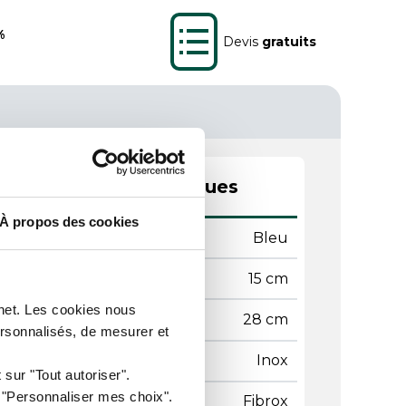
%
Devis
gratuits
actéristiques techniques
À propos des cookies
leur
Bleu
ame
15 cm
rnet. Les cookies nous
gueur
28 cm
ersonnalisés, de mesurer et
ère de la lame
Inox
 sur "Tout autoriser".
r "Personnaliser mes choix".
ière du manche
Fibrox