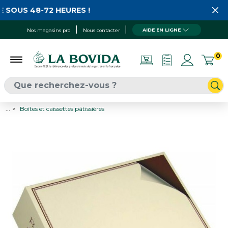
 SOUS 48-72 HEURES !
AIDE EN LIGNE
Nos magasins pro
Nous contacter
0
...
Boîtes et caissettes pâtissières