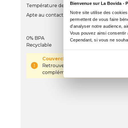
Bienvenue sur La Bovida - P
Température de -40°C à +90°C
Notre site utilise des cookie
Apte au contact alimentaire - Norme europ
permettent de vous faire béné
d'analyser notre audience, ai
Vous pouvez ainsi consentir à 
0% BPA
Cependant, si vous ne souhait
Recyclable
Couvercle vendu séparément
Retrouvez le couvercle vendu séparé
complémentaires