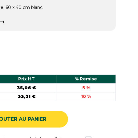
e, 60 x 40 cm blanc.
Prix HT
% Remise
35,06 €
5 %
33,21 €
10 %
OUTER AU PANIER