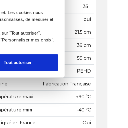
tenance
35 l
rnet. Les cookies nous
ilable
oui
ersonnalisés, de mesurer et
teur
21.5 cm
 sur "Tout autoriser".
r "Personnaliser mes choix".
geur
39 cm
gueur
59 cm
Tout autoriser
ière
PEHD
gine
Fabrication Française
pérature maxi
+90 °C
pérature mini
-40 °C
riqué en France
Oui