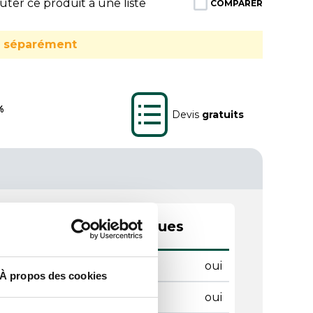
ter ce produit à une liste
COMPARER
u séparément
%
Devis
gratuits
actéristiques techniques
BPA
oui
À propos des cookies
tact alimentaire
oui