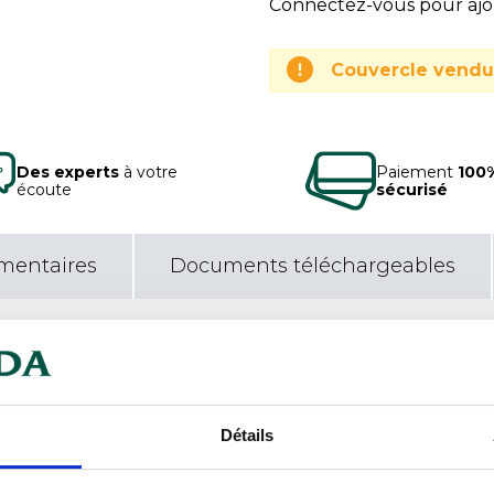
Connectez-vous pour ajou
Couvercle vend
Des experts
à votre
Paiement
100
écoute
sécurisé
mentaires
Documents téléchargeables
Car
acile à nettoyer.
0% 
Détails
Con