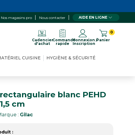
AIDE EN LIGNE
Nos magasins pro
Nous contacter
0
Cadencier
Commande
Connexion /
Panier
d'achat
rapide
Inscription
ATÉRIEL CUISINE
HYGIÈNE & SÉCURITÉ
 rectangulaire blanc PEHD
21,5 cm
Marque :
Gilac
duit :